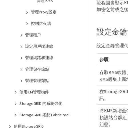
管理 KMS
流程圖會顯示K
加密之前或之
管理Proxy設定
控制防火牆
設定金鑰
管理租戶
設定金鑰管理
設定用戶端連線
管理網路和連線
步驟
管理儲存節點
存取KMS軟體、
KMS叢集上
管理管理節點
在Storage
使用ILM管理物件
訊。
StorageGRID 的系統強化
將KMS新增至G
StorageGRID 搭配 FabricPool
預設站台群組
組態。
使用StorageGRID