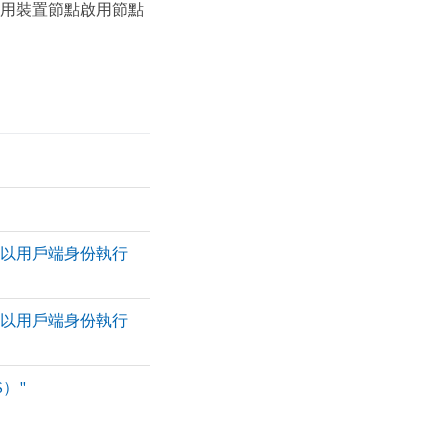
應用裝置節點啟用節點
S中設定以用戶端身份執行
S中設定以用戶端身份執行
）"