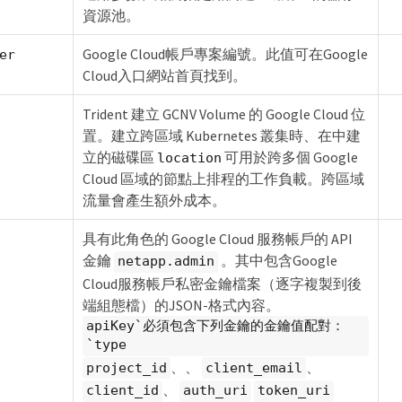
資源池。
Google Cloud帳戶專案編號。此值可在Google
er
Cloud入口網站首頁找到。
Trident 建立 GCNV Volume 的 Google Cloud 位
置。建立跨區域 Kubernetes 叢集時、在中建
立的磁碟區
可用於跨多個 Google
location
Cloud 區域的節點上排程的工作負載。跨區域
流量會產生額外成本。
具有此角色的 Google Cloud 服務帳戶的 API
金鑰
。其中包含Google
netapp.admin
Cloud服務帳戶私密金鑰檔案（逐字複製到後
端組態檔）的JSON-格式內容。
apiKey`必須包含下列金鑰的金鑰值配對：
`type
、、
、
project_id
client_email
、
client_id
auth_uri
token_uri