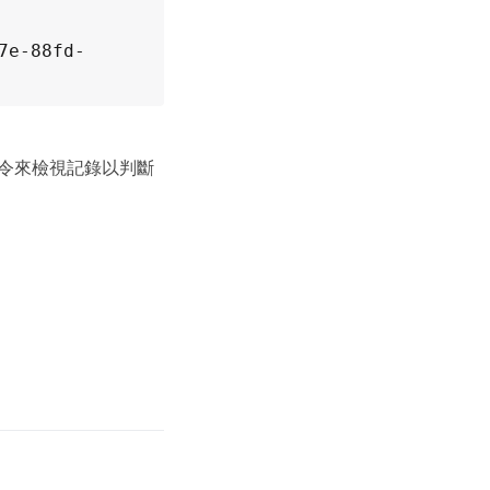
7e-88fd-
令來檢視記錄以判斷