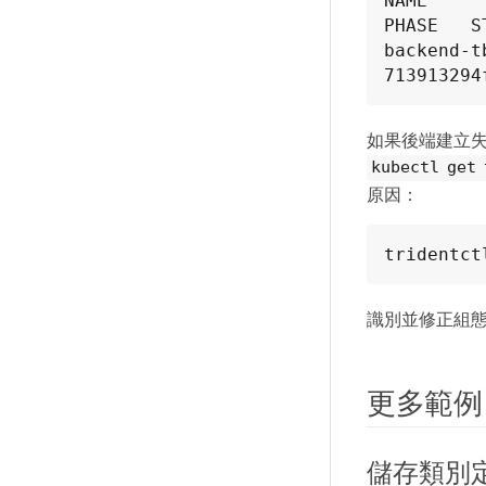
NAME          
PHASE   ST
backend-t
713913294
如果後端建立
kubectl get
原因：
tridentct
識別並修正組態
更多範例
儲存類別