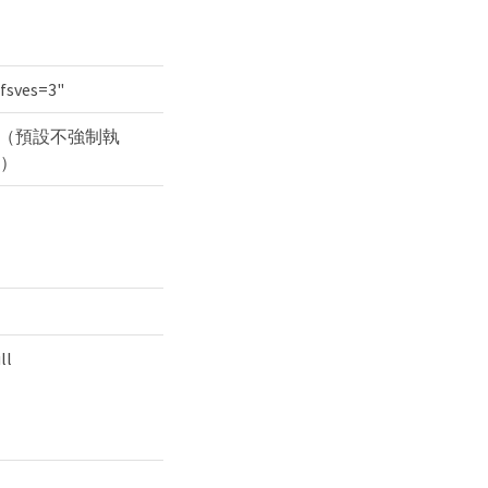
fsves=3"
"（預設不強制執
）
ll