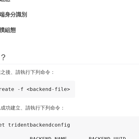
雲端身分識別
撲組態
？
檔之後、請執行下列命令：
reate -f <backend-file>
已成功建立、請執行下列命令：
et tridentbackendconfig
