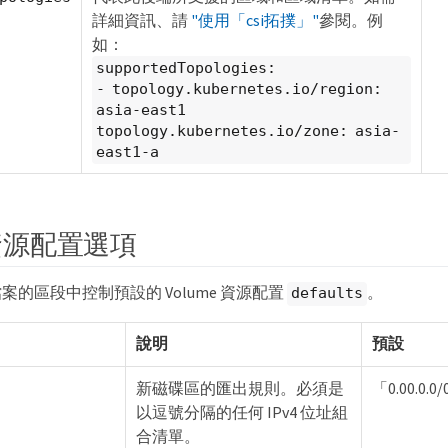
詳細資訊、請
"使用「csi拓撲」"
參閱。例
如：
supportedTopologies:
- topology.kubernetes.io/region:
asia-east1
topology.kubernetes.io/zone: asia-
east1-a
e資源配置選項
的區段中控制預設的 Volume 資源配置
。
defaults
說明
預設
新磁碟區的匯出規則。必須是
「0.00.0.0
以逗號分隔的任何 IPv4 位址組
合清單。