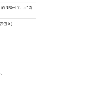
的 NFSv4 "false" 為
設值 0 ）
法。