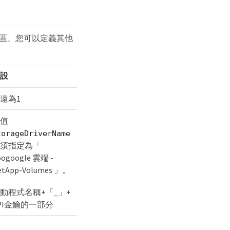
磁碟區、您可以定義其他
設
遠為1
值
torageDriverName
須指定為「
oogoogle 雲端 -
etApp-Volumes 」。
動程式名稱+「_」+
PI金鑰的一部分