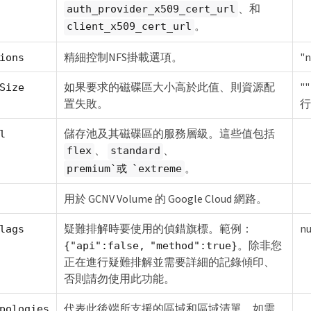
、和
auth_provider_x509_cert_url
。
client_x509_cert_url
精細控制NFS掛載選項。
"n
ions
如果要求的磁碟區大小高於此值、則資源配
"
Size
置失敗。
行
儲存池及其磁碟區的服務層級。這些值包括
l
、
、
flex
standard
。
premium`或 `extreme
用於 GCNV Volume 的 Google Cloud 網路。
疑難排解時要使用的偵錯旗標。範例：
nu
lags
。除非您
{"api":false, "method":true}
正在進行疑難排解並需要詳細的記錄傾印、
否則請勿使用此功能。
代表此後端所支援的區域和區域清單。如需
pologies