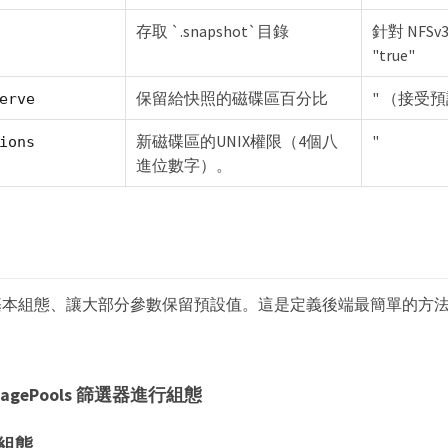
存取 `.snapshot`目錄
針對 NFSv3 
"true"
保留給快照的磁碟區百分比
" （接受預
erve
新磁碟區的UNIX權限（4個八
"
ions
進位數字）。
基本組態、讓大部分參數保留預設值。這是定義後端最簡單的方
ragePools 篩選器進行組態
組態