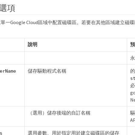
選項
單一Google Cloud區域中配置磁碟區。若要在其他區域建立
說明
預
永
儲存驅動程式名稱
的
erName
s
必
g
N
（選用）儲存後端的自訂名稱
驅
A
選用參數、用於指定用於建立磁碟區的儲存
s