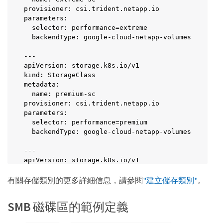
provisioner: csi.trident.netapp.io

parameters:

  selector: performance=extreme

  backendType: google-cloud-netapp-volumes

---

apiVersion: storage.k8s.io/v1

kind: StorageClass

metadata:

  name: premium-sc

provisioner: csi.trident.netapp.io

parameters:

  selector: performance=premium

  backendType: google-cloud-netapp-volumes

---

apiVersion: storage.k8s.io/v1

kind: StorageClass

有關存儲類別的更多詳細信息，請參閱
"建立儲存類別"
。
metadata:

  name: standard-sc

provisioner: csi.trident.netapp.io

SMB 磁碟區的範例定義
parameters:

  selector: performance=standard
