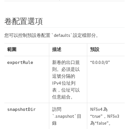
卷配置選項
您可以控制預設卷配置 `defaults`設定檔部分。
範圍
描述
預設
新卷的出口規
“0.0.0.0/0”
exportRule
則。必須是以
逗號分隔的
IPv4 位址列
表，位址可以
任意組合。
訪問
NFSv4 為
snapshotDir
`.snapshot`目
“true”，NFSv3
錄
為“false”。