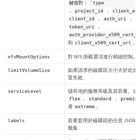
鍵值對： `type
，
，
project_id
client_em
，
，
client_id
auth_uri
，
token_uri
auth_provider_x509_cert_u
和
。
client_x509_cert_url
對 NFS 掛載選項進行精細控制。
nfsMountOptions
如果請求的磁碟區大小大於此值
limitVolumeSize
置失敗。
儲存池的服務等級及其容量。這
serviceLevel
，
，
flex
standard
premiu
者
。
extreme
若要套用於磁碟區的任意 JSON 
labels
籤集