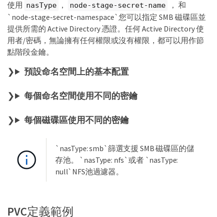
  backendType: google-cloud-netapp-volumes
使用
，
， 和
nasType
node-stage-secret-name
`node-stage-secret-namespace`您可以指定 SMB 磁碟區並
提供所需的 Active Directory 憑證。任何 Active Directory 使
用者/密碼，無論擁有任何權限或沒有權限，都可以用作節
點階段金鑰。
預設命名空間上的基本配置
每個命名空間使用不同的密鑰
每個磁碟區使用不同的密鑰
`nasType: smb`篩選支援 SMB 磁碟區的儲
存池。 `nasType: nfs`或者 `nasType:
null`NFS池過濾器。
PVC定義範例