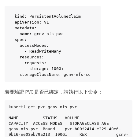
kind: PersistentVolumeClaim

apiVersion: v1

metadata:

  name: gcnv-nfs-pvc

spec:

  accessModes:

    - ReadWriteMany

  resources:

    requests:

      storage: 100Gi

  storageClassName: gcnv-nfs-sc
若要驗證 PVC 是否已綁定，請執行以下命令：
kubectl get pvc gcnv-nfs-pvc

NAME          STATUS   VOLUME                                    
CAPACITY  ACCESS MODES   STORAGECLASS AGE

gcnv-nfs-pvc  Bound    pvc-b00f2414-e229-40e6-
9b16-ee03eb79a213  100Gi     RWX            gcnv-