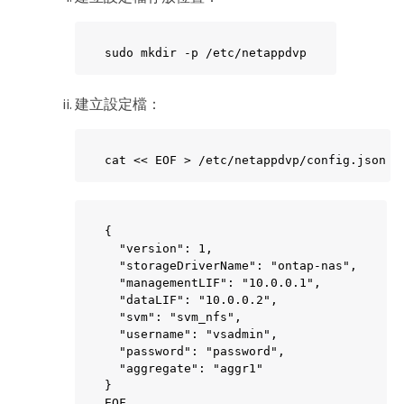
sudo mkdir -p /etc/netappdvp
建立設定檔：
cat << EOF > /etc/netappdvp/config.json
{

  "version": 1,

  "storageDriverName": "ontap-nas",

  "managementLIF": "10.0.0.1",

  "dataLIF": "10.0.0.2",

  "svm": "svm_nfs",

  "username": "vsadmin",

  "password": "password",

  "aggregate": "aggr1"

}

EOF