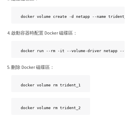
docker volume create -d netapp --name trident_1
啟動容器時配置 Docker 磁碟區：
docker run --rm -it --volume-driver netapp --vo
刪除 Docker 磁碟區：
docker volume rm trident_1
docker volume rm trident_2