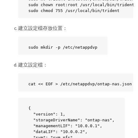
sudo chown root:root /usr/local/bin/trident

sudo chmod 755 /usr/local/bin/trident
建立設定檔存放位置：
sudo mkdir -p /etc/netappdvp
建立設定檔：
cat << EOF > /etc/netappdvp/ontap-nas.json
{

  "version": 1,

  "storageDriverName": "ontap-nas",

  "managementLIF": "10.0.0.1",

  "dataLIF": "10.0.0.2",

  "svm": "svm_nfs",
