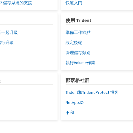
SA r2 儲存系統的支援
快速入門
使用 Trident
運者一起升級
準備工作節點
tl進行升級
設定後端
管理儲存類別
執行Volume作業
程
部落格社群
Trident和Trident Protect 博客
NetApp.IO
不和