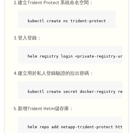
建立Trident Protect 系統命名空間：
kubectl create ns trident-protect
登入登錄：
helm registry login <private-registry-url> -
建立用於私人登錄驗證的拉出密碼：
kubectl create secret docker-registry regcre
新增Trident Helm儲存庫：
helm repo add netapp-trident-protect https:/