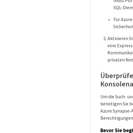
muss Por
SQL-Diens
Für Azure
Sicherhei
Aktivieren S
eine Expres
Kommunikati
privaten Ne
Überprüfe
Konsolen
Um die Such- u
benötigen Sie b
Azure Synapse-A
Berechtigungen 
Bevor Sie beg