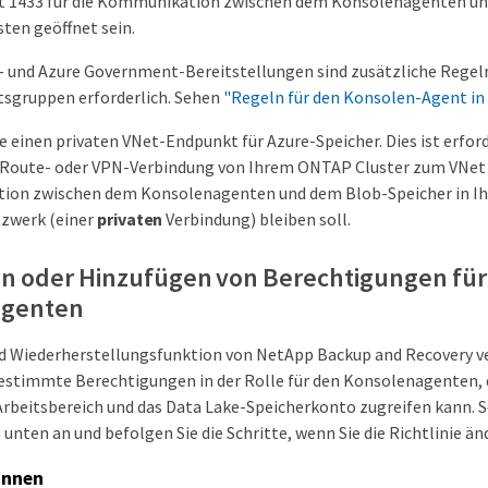
t 1433 für die Kommunikation zwischen dem Konsolenagenten un
ten geöffnet sein.
- und Azure Government-Bereitstellungen sind zusätzliche Regel
tsgruppen erforderlich. Sehen
"Regeln für den Konsolen-Agent in
ie einen privaten VNet-Endpunkt für Azure-Speicher. Dies ist erfor
sRoute- oder VPN-Verbindung von Ihrem ONTAP Cluster zum VNet 
on zwischen dem Konsolenagenten und dem Blob-Speicher in Ih
tzwerk (einer
privaten
Verbindung) bleiben soll.
n oder Hinzufügen von Berechtigungen für
agenten
nd Wiederherstellungsfunktion von NetApp Backup and Recovery 
estimmte Berechtigungen in der Rolle für den Konsolenagenten, 
rbeitsbereich und das Data Lake-Speicherkonto zugreifen kann. Se
unten an und befolgen Sie die Schritte, wenn Sie die Richtlinie ä
innen