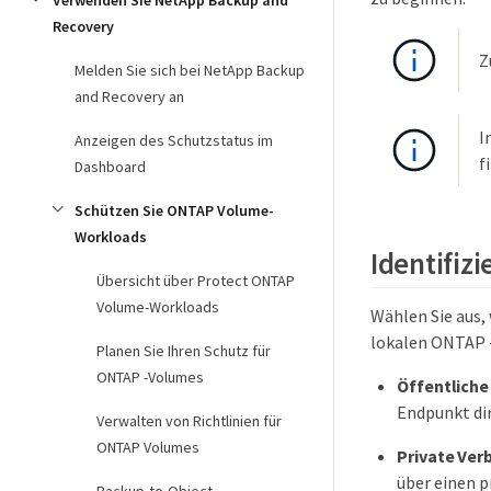
Verwenden Sie NetApp Backup and
Recovery
Z
Melden Sie sich bei NetApp Backup
and Recovery an
I
Anzeigen des Schutzstatus im
f
Dashboard
Schützen Sie ONTAP Volume-
Workloads
Identifiz
Übersicht über Protect ONTAP
Volume-Workloads
Wählen Sie aus,
lokalen ONTAP 
Planen Sie Ihren Schutz für
ONTAP -Volumes
Öffentliche
Endpunkt di
Verwalten von Richtlinien für
ONTAP Volumes
Private Ver
über einen p