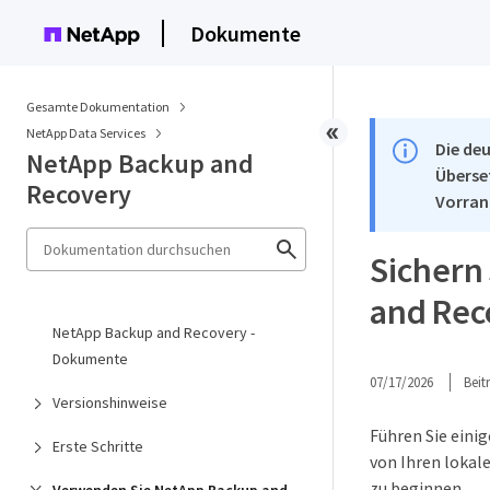
Dokumente
Gesamte Dokumentation
NetApp Data Services
Die deu
NetApp Backup and
Überse
Recovery
Vorran
Sichern
and Rec
NetApp Backup and Recovery -
Dokumente
07/17/2026
Bei
Versionshinweise
Führen Sie eini
Erste Schritte
von Ihren loka
zu beginnen.