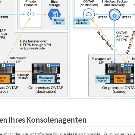
en Ihres Konsolenagenten
nt ist die Hauptsoftware für die NetApp Console . Zum Sichern u