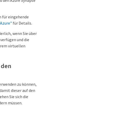
d den Azure Synapse
n für eingehende
 Azure"
für Details.
derlich, wenn Sie über
verfügen und die
rem virtuellen
 den
verwenden zu können,
damit dieser auf den
hen Sie sich die
ndern müssen.