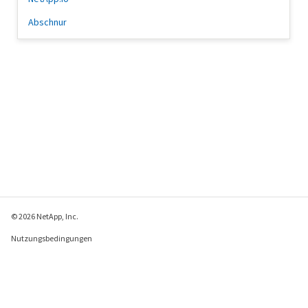
Abschnur
© 2026 NetApp, Inc.
Nutzungsbedingungen
Datenschutzrichtlinie
Richtlinie zu Cookies
Cookie-Einstellungen