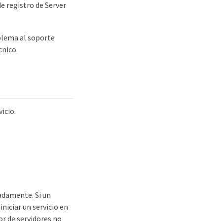
e registro de Server
oblema al soporte
cnico.
icio.
radamente. Si un
iniciar un servicio en
or de servidores no