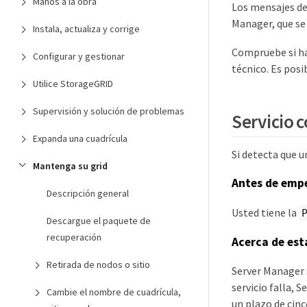
Manos a la obra
Los mensajes de 
Manager, que se
Instala, actualiza y corrige
Compruebe si hay
Configurar y gestionar
técnico. Es posib
Utilice StorageGRID
Supervisión y solución de problemas
Servicio c
Expanda una cuadrícula
Si detecta que un
Mantenga su grid
Antes de emp
Descripción general
Usted tiene la
Descargue el paquete de
recuperación
Acerca de est
Retirada de nodos o sitio
Server Manager s
servicio falla, S
Cambie el nombre de cuadrícula,
un plazo de cinc