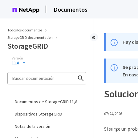
Documentos
Todos los documentos
StorageGRID documentation
Hay di
StorageGRID
Versión
11.8
Se pro
En caso
Solucio
Documentos de StorageGRID 11,8
Dispositivos StorageGRID
07/24/2026
Notas de la versión
Si surge un prob