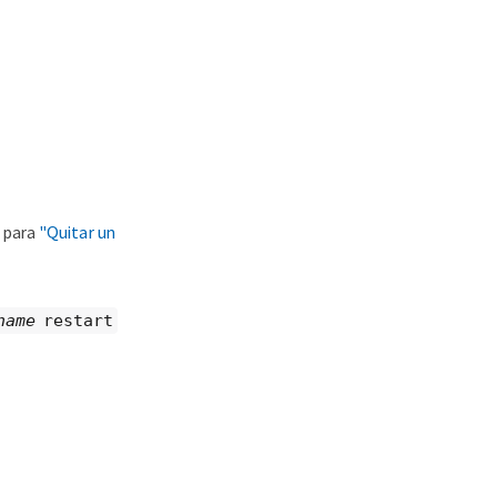
s para
"Quitar un
name
restart