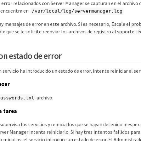
error relacionados con Server Manager se capturan en el archivo d
 encuentra en:
/var/local/log/servermanager.log
 mensajes de error en este archivo. Si es necesario, Escale el pr
le que se le solicite reenviar los archivos de registro al soporte té
on estado de error
 servicio ha introducido un estado de error, intente reiniciar el serv
ezar
archivo.
Passwords.txt
a tarea
upervisa los servicios y reinicia los que se hayan detenido inespe
erver Manager intenta reiniciarlo. Si hay tres intentos fallidos para 
o minutos, el servicio introduce un estado de error. El Administrad