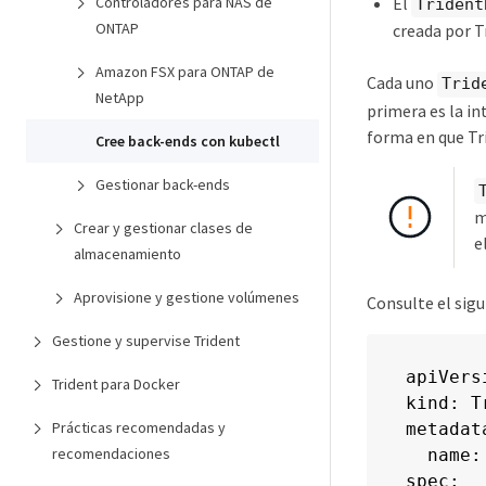
El
Controladores para NAS de
Trident
ONTAP
creada por T
Amazon FSX para ONTAP de
Cada uno
Trid
NetApp
primera es la in
forma en que Tr
Cree back-ends con kubectl
Gestionar back-ends
m
Crear y gestionar clases de
e
almacenamiento
Aprovisione y gestione volúmenes
Consulte el sig
Gestione y supervise Trident
apiVers
Trident para Docker
kind: T
Prácticas recomendadas y
metadata
recomendaciones
  name:
spec:
