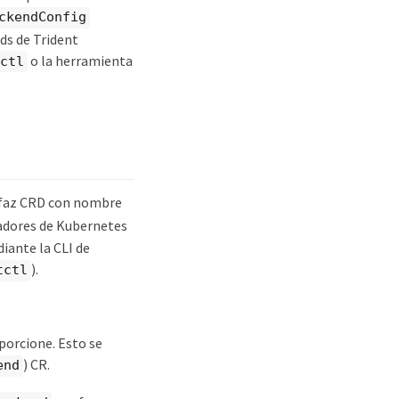
ckendConfig
ds de Trident
o la herramienta
ctl
rfaz CRD con nombre
radores de Kubernetes
iante la CLI de
).
tctl
porcione. Esto se
) CR.
end