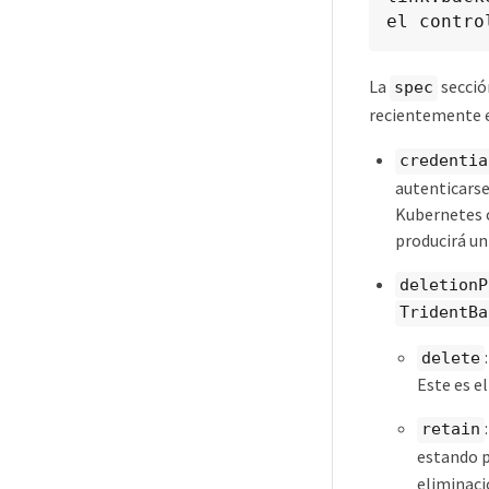
el contro
La
secció
spec
recientemente 
credentia
autenticarse
Kubernetes c
producirá un 
deletionP
TridentBa
delete
Este es e
retain
estando p
eliminac