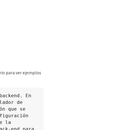
rio para ver ejemplos
ackend. En 
ador de 
n que se 
iguración 
 la 
ck-end para 