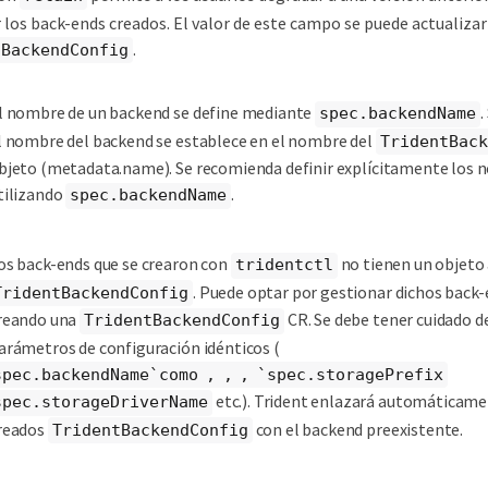
 los back-ends creados. El valor de este campo se puede actualizar
.
tBackendConfig
l nombre de un backend se define mediante
.
spec.backendName
l nombre del backend se establece en el nombre del
TridentBack
bjeto (metadata.name). Se recomienda definir explícitamente los
tilizando
.
spec.backendName
os back-ends que se crearon con
no tienen un objeto
tridentctl
. Puede optar por gestionar dichos back
TridentBackendConfig
reando una
CR. Se debe tener cuidado de
TridentBackendConfig
arámetros de configuración idénticos (
spec.backendName`como , , , `spec.storagePrefix
etc.). Trident enlazará automáticame
spec.storageDriverName
reados
con el backend preexistente.
TridentBackendConfig