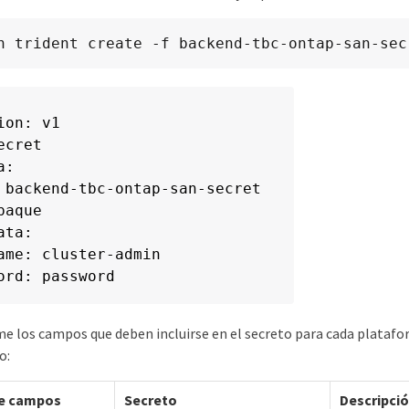
n trident create -f backend-tbc-ontap-san-sec
ion: v1

cret

:

 backend-tbc-ontap-san-secret

aque

ta:

ame: cluster-admin

ord: password
me los campos que deben incluirse en el secreto para cada plataf
o:
de campos
Secreto
Descripci