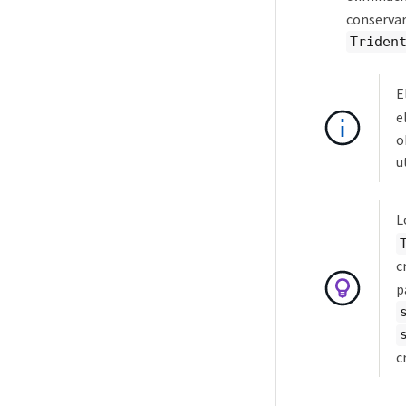
conservar
Triden
E
e
o
u
L
c
p
c