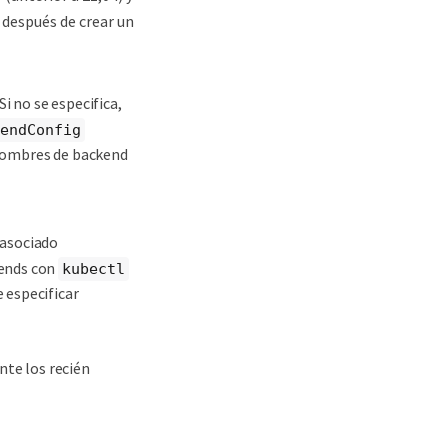
 después de crear un
 Si no se especifica,
endConfig
 nombres de backend
 asociado
-ends con
kubectl
 especificar
nte los recién