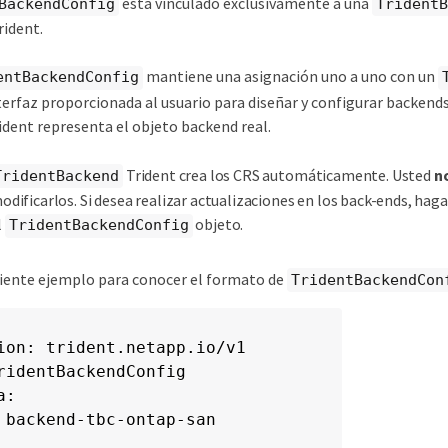
está vinculado exclusivamente a una
BackendConfig
TridentB
rident.
mantiene una asignación uno a uno con un
entBackendConfig
terfaz proporcionada al usuario para diseñar y configurar backends
ident representa el objeto backend real.
Trident crea los CRS automáticamente. Usted
n
TridentBackend
odificarlos. Si desea realizar actualizaciones en los back-ends, ha
l
objeto.
TridentBackendConfig
uiente ejemplo para conocer el formato de
TridentBackendCon
ion: trident.netapp.io/v1

ridentBackendConfig

:

 backend-tbc-ontap-san
