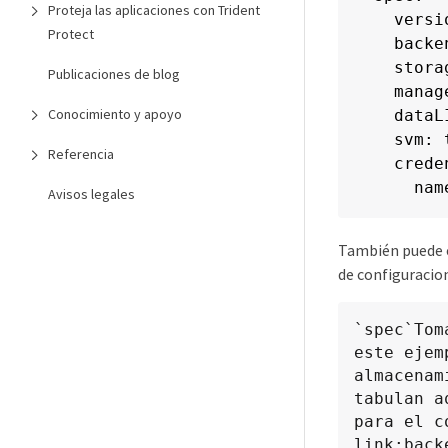
Proteja las aplicaciones con Trident
  versio
Protect
  backe
  stora
Publicaciones de blog
  manag
Conocimiento y apoyo
  dataL
  svm: 
Referencia
  crede
    nam
Avisos legales
También puede e
de configuracio
`spec`Tom
este ejem
almacenam
tabulan a
para el c
link:back