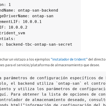
n: 1

ndName: ontap-san-backend

geDriverName: ontap-san

ementLIF: 10.0.0.1

IF: 10.0.0.2

trident_svm

ntials:

e: backend-tbc-ontap-san-secret
char un vistazo a los ejemplos
"instalador de trident"
del directo
nes para el servicio/plataforma de almacenamiento que desee.
a parámetros de configuración específicos de b
plo, el backend utiliza `ontap-san` el control
iento y utiliza los parámetros de configuració
quí. Para obtener la lista de opciones de conf
ontrolador de almacenamiento deseado, consulte
ends.html["información de configuración del ba