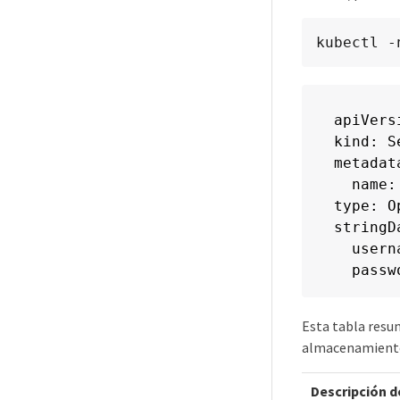
kubectl -
apiVers
kind: Se
metadata
  name:
type: Op
stringDa
  usern
  passw
Esta tabla resu
almacenamient
Descripción 