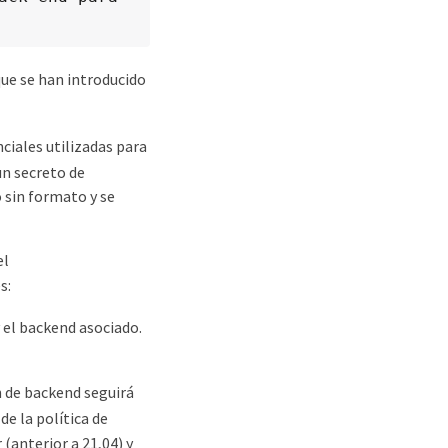
que se han introducido
ciales utilizadas para
un secreto de
 sin formato y se
el
s:
 el backend asociado.
n de backend seguirá
de la política de
(anterior a 21,04) y