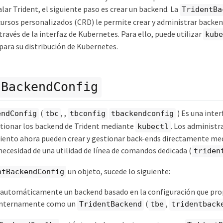
lar Trident, el siguiente paso es crear un backend. La
TridentBa
cursos personalizados (CRD) le permite crear y administrar backen
ravés de la interfaz de Kubernetes. Para ello, puede utilizar
kube
para su distribución de Kubernetes.
tBackendConfig
(
, ,
) Es una inte
endConfig
tbc
tbconfig
tbackendconfig
tionar los backend de Trident mediante
. Los administ
kubectl
ento ahora pueden crear y gestionar back-ends directamente med
ecesidad de una utilidad de línea de comandos dedicada (
triden
un objeto, sucede lo siguiente:
ntBackendConfig
 automáticamente un backend basado en la configuración que pro
internamente como un
(
,
TridentBackend
tbe
tridentback