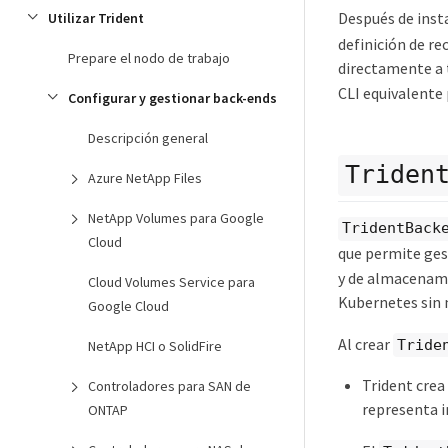
Después de insta
Utilizar Trident
definición de re
Prepare el nodo de trabajo
directamente a t
CLI equivalente 
Configurar y gestionar back-ends
Descripción general
Triden
Azure NetApp Files
NetApp Volumes para Google
TridentBack
Cloud
que permite ges
y de almacenami
Cloud Volumes Service para
Kubernetes sin n
Google Cloud
Al crear
Tride
NetApp HCI o SolidFire
Trident crea
Controladores para SAN de
representa 
ONTAP