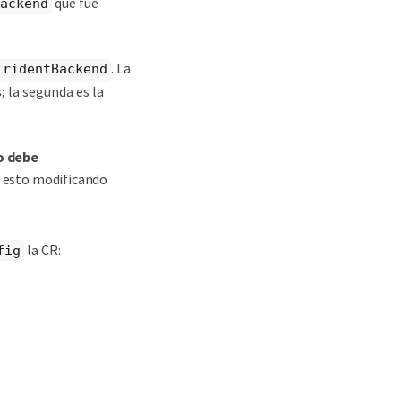
que fue
ackend
. La
TridentBackend
; la segunda es la
o debe
ga esto modificando
la CR:
fig