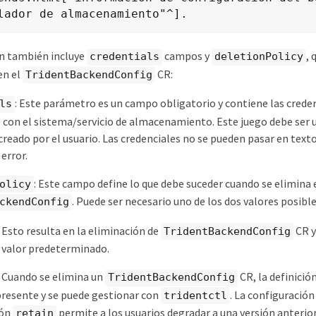
lador de almacenamiento"^].
n también incluye
campos y
, 
credentials
deletionPolicy
en el
CR:
TridentBackendConfig
: Este parámetro es un campo obligatorio y contiene las creden
ls
 con el sistema/servicio de almacenamiento. Este juego debe ser 
reado por el usuario. Las credenciales no se pueden pasar en texto
error.
: Este campo define lo que debe suceder cuando se elimina 
olicy
. Puede ser necesario uno de los dos valores posible
ckendConfig
: Esto resulta en la eliminación de
CR y
TridentBackendConfig
l valor predeterminado.
: Cuando se elimina un
CR, la definició
TridentBackendConfig
resente y se puede gestionar con
. La configuración 
tridentctl
ión
permite a los usuarios degradar a una versión anterior 
retain