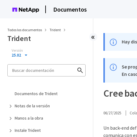
Documentos
Todos los documentos
Trident
Trident
Hay di
Versión
25.02
Se pro
En caso
Cree ba
Documentos de Trident
Notas de la versión
06/27/2025
Col
Manos a la obra
Un back-end def
Instale Trident
comunica con es