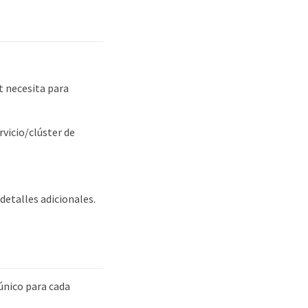
nt necesita para
rvicio/clúster de
detalles adicionales.
único para cada