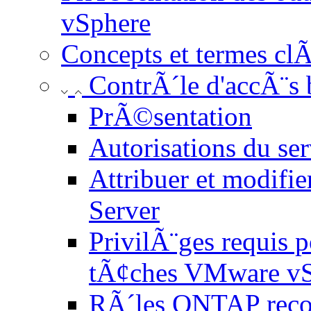
vSphere
Concepts et termes cl
ContrÃ´le d'accÃ¨s 
PrÃ©sentation
Autorisations du se
Attribuer et modifie
Server
PrivilÃ¨ges requis 
tÃ¢ches VMware vS
RÃ´les ONTAP re