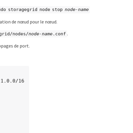
udo storagegrid node stop
node-name
guration de nœud pour le nœud.
.
grid/nodes/
node-name
.conf
ppages de port.
1.0.0/16
