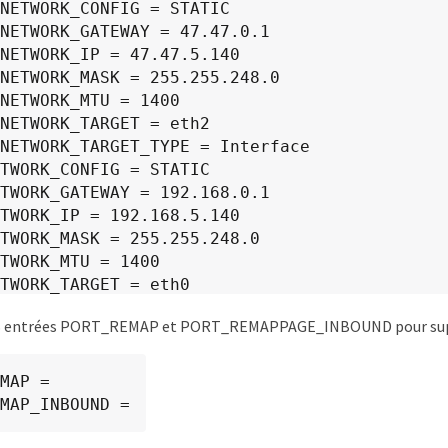
NETWORK_CONFIG = STATIC

NETWORK_GATEWAY = 47.47.0.1

NETWORK_IP = 47.47.5.140

NETWORK_MASK = 255.255.248.0

NETWORK_MTU = 1400

NETWORK_TARGET = eth2

NETWORK_TARGET_TYPE = Interface

TWORK_CONFIG = STATIC

TWORK_GATEWAY = 192.168.0.1

TWORK_IP = 192.168.5.140

TWORK_MASK = 255.255.248.0

TWORK_MTU = 1400

TWORK_TARGET = eth0

TWORK_TARGET_TYPE = Interface

ES entrées PORT_REMAP et PORT_REMAPPAGE_INBOUND pour suppr
MAP = client/tcp/8082/443
MAP_INBOUND = client/tcp/8082/443
MAP =

MAP_INBOUND =