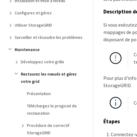
Installation et mise à niveau
Description d
Configurez et gérez
Si vous exécutez
Utiliser StorageGRID
mappages de por
Surveiller et résoudre les problèmes
disposant de po
Maintenance
C
t
Développez votre grille
Restaurez les nœuds et gérez
Pour plus d'info
votre grid
StorageGRID.
Présentation
C
Téléchargez le progiciel de
restauration
Étapes
Procédure de correctif
StorageGRID
Connectez-vo