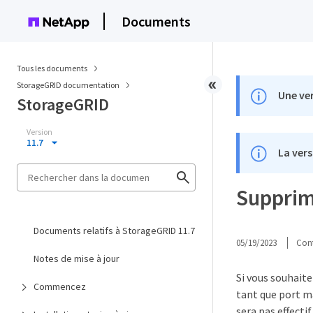
Documents
Tous les documents
StorageGRID documentation
Une ver
StorageGRID
Version
11.7
La vers
Supprime
Documents relatifs à StorageGRID 11.7
05/19/2023
Cont
Notes de mise à jour
Si vous souhaite
Commencez
tant que port ma
sera pas effectif.