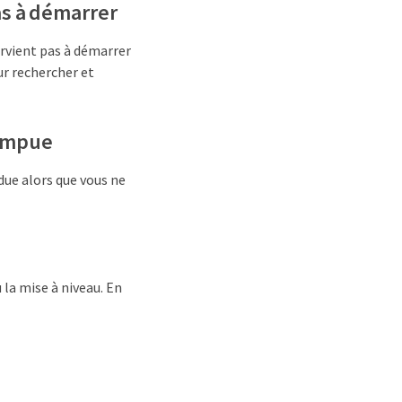
as à démarrer
arvient pas à démarrer
ur rechercher et
rompue
due alors que vous ne
 la mise à niveau. En