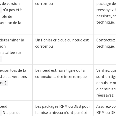
 de version
corrompu.
package de 
n'a pas été
réessayez. 
}
persiste, c
ible de
technique.
version de la
 déterminer la
Un fichier critique du nœud est
Contactez 
sion
corrompu.
technique.
nstallée sur
.
}
exion lors de la
Le nœud est hors ligne ou la
Vérifiez qu
ste des versions
connexion a été interrompue.
sont en lig
depuis le 
me}
d'administr
réessayez.
nœud
Les packages RPM ou DEB pour
Assurez-vo
N'a pas de
la mise à niveau n'ont pas été
RPM ou DEB
}