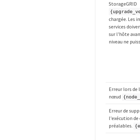
StorageGRID
{upgrade_v
chargée. Les i
services doiven
sur l'hôte avan
niveau ne puiss
Erreur lors de 
nœud
{node_
Erreur de supp
l'exécution de
préalables.
{