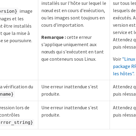
installés sur l'hôte sur lequel le
sur tous le
nœud est en cours d'exécution,
lesquels d
image
ersion}
ou les images sont toujours en
exécutés. A
mages et les
cours d'importation.
version est
t être installés
service et l
t que la mise à
Remarque :
cette erreur
Attendez q
e se poursuivre.
s'applique uniquement aux
puis réessa
nœuds qui s'exécutent en tant
que conteneurs sous Linux.
Voir
"Linux 
package RP
les hôtes"
.
la vérification du
Une erreur inattendue s'est
Attendez q
produite.
puis réessa
name}
ression lors de
Une erreur inattendue s'est
Attendez q
 contrôles
produite.
puis réessa
error_string}