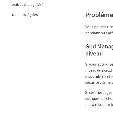
Activez StorageGRID
Problèmes 
Mentions légales
Vous pourriez re
pendant ou après
Grid Manag
niveau
Si vous actuali
niveau du nœud d
disponible » et
sécurité ; ils ne
Si ces messages 
que quelque cho
pas à résoudre 