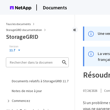
Documents
Tous les documents
StorageGRID documentation
Une ver
StorageGRID
Version
11.7
La vers
françai
Résoudr
Documents relatifs à StorageGRID 11.7
Notes de mise à jour
07/24/2026
Cont
Commencez
Si un problème 
vous ne parvene