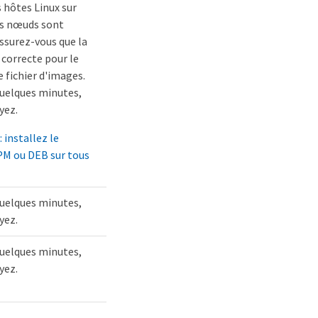
s hôtes Linux sur
es nœuds sont
ssurez-vous que la
 correcte pour le
e fichier d'images.
uelques minutes,
yez.
: installez le
M ou DEB sur tous
uelques minutes,
yez.
uelques minutes,
yez.