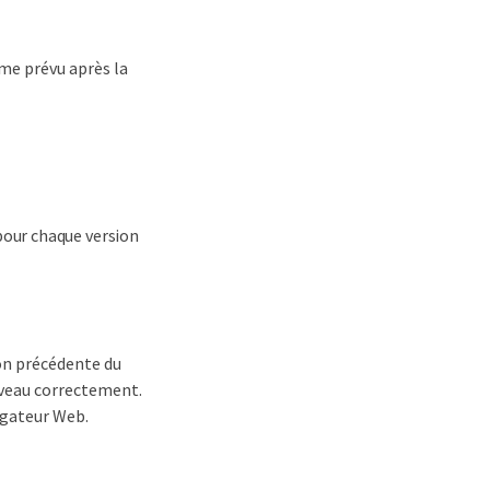
me prévu après la
pour chaque version
ion précédente du
uveau correctement.
igateur Web.