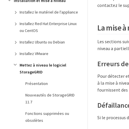
Installation et mise à niveau
contactez le su
Installez le matériel de l'appliance
Installez Red Hat Enterprise Linux
La mise à
ou CentOS
Les sections sui
Installez Ubuntu ou Debian
niveau a partie
Installez VMware
Erreurs de
Mettez à niveau le logiciel
StorageGRID
Pour détecter e
à la mise à nive
Présentation
fournissent des
Nouveautés de StorageGRID
11.7
Défaillan
Fonctions supprimées ou
Si le processus
obsolètes