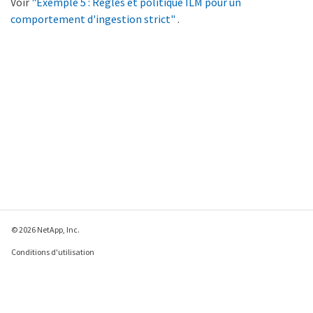
Voir
"Exemple 5 : Règles et politique ILM pour un
comportement d'ingestion strict"
.
© 2026 NetApp, Inc.
Conditions d'utilisation
Déclaration de
confidentialité
Déclaration sur les