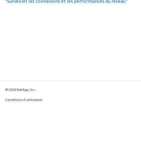
"Surveiller les connexions et les performances du réseau"
© 2026 NetApp, Inc.
Conditions d'utilisation
Déclaration de
confidentialité
Déclaration sur les
cookies