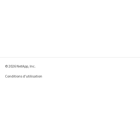
© 2026 NetApp, Inc.
Conditions d'utilisation
Déclaration de
confidentialité
Déclaration sur les
cookies
Paramètres des cookies
Envoyer des commentaires à propos de cette page