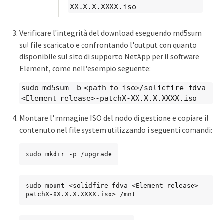
XX.X.X.XXXX.iso
Verificare l'integrità del download eseguendo md5sum
sul file scaricato e confrontando l'output con quanto
disponibile sul sito di supporto NetApp per il software
Element, come nell'esempio seguente:
sudo md5sum -b <path to iso>/solidfire-fdva-
<Element release>-patchX-XX.X.X.XXXX.iso
Montare l'immagine ISO del nodo di gestione e copiare il
contenuto nel file system utilizzando i seguenti comandi:
sudo mkdir -p /upgrade
sudo mount <solidfire-fdva-<Element release>-
patchX-XX.X.X.XXXX.iso> /mnt