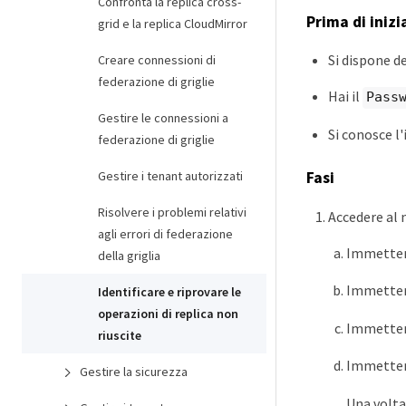
Confronta la replica cross-
Prima di inizi
grid e la replica CloudMirror
Si dispone d
Creare connessioni di
federazione di griglie
Hai il
Pass
Gestire le connessioni a
Si conosce l
federazione di griglie
Fasi
Gestire i tenant autorizzati
Risolvere i problemi relativi
Accedere al 
agli errori di federazione
Immetter
della griglia
Immetter
Identificare e riprovare le
operazioni di replica non
Immettere
riuscite
Immetter
Gestire la sicurezza
Una volta