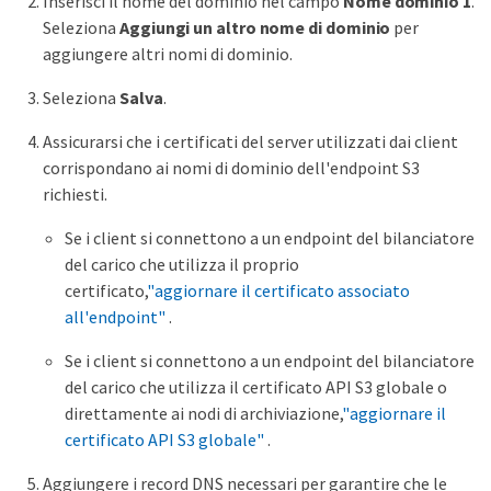
Inserisci il nome del dominio nel campo
Nome dominio 1
.
Seleziona
Aggiungi un altro nome di dominio
per
aggiungere altri nomi di dominio.
Seleziona
Salva
.
Assicurarsi che i certificati del server utilizzati dai client
corrispondano ai nomi di dominio dell'endpoint S3
richiesti.
Se i client si connettono a un endpoint del bilanciatore
del carico che utilizza il proprio
certificato,
"aggiornare il certificato associato
all'endpoint"
.
Se i client si connettono a un endpoint del bilanciatore
del carico che utilizza il certificato API S3 globale o
direttamente ai nodi di archiviazione,
"aggiornare il
certificato API S3 globale"
.
Aggiungere i record DNS necessari per garantire che le