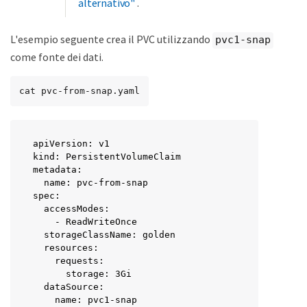
alternativo"
.
L'esempio seguente crea il PVC utilizzando
pvc1-snap
come fonte dei dati.
cat pvc-from-snap.yaml
apiVersion: v1

kind: PersistentVolumeClaim

metadata:

  name: pvc-from-snap

spec:

  accessModes:

    - ReadWriteOnce

  storageClassName: golden

  resources:

    requests:

      storage: 3Gi

  dataSource:

    name: pvc1-snap
