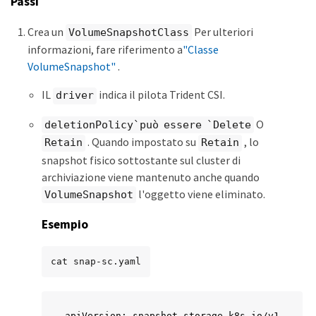
Passi
Crea un
Per ulteriori
VolumeSnapshotClass
informazioni, fare riferimento a
"Classe
VolumeSnapshot"
.
IL
indica il pilota Trident CSI.
driver
O
deletionPolicy`può essere `Delete
. Quando impostato su
, lo
Retain
Retain
snapshot fisico sottostante sul cluster di
archiviazione viene mantenuto anche quando
l'oggetto viene eliminato.
VolumeSnapshot
Esempio
cat snap-sc.yaml
apiVersion: snapshot.storage.k8s.io/v1
