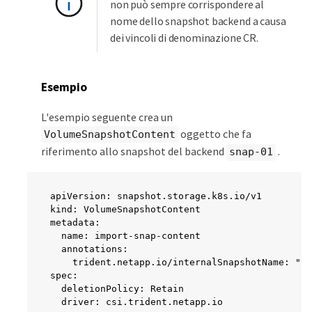
non può sempre corrispondere al
nome dello snapshot backend a causa
dei vincoli di denominazione CR.
Esempio
L'esempio seguente crea un
oggetto che fa
VolumeSnapshotContent
riferimento allo snapshot del backend
.
snap-01
apiVersion: snapshot.storage.k8s.io/v1

kind: VolumeSnapshotContent

metadata:

  name: import-snap-content

  annotations:

    trident.netapp.io/internalSnapshotName: "sn
spec:

  deletionPolicy: Retain

  driver: csi.trident.netapp.io
