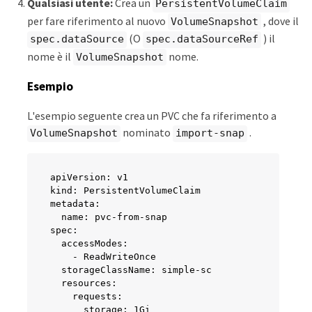
Qualsiasi utente:
Crea un
PersistentVolumeClaim
per fare riferimento al nuovo
, dove il
VolumeSnapshot
(O
) il
spec.dataSource
spec.dataSourceRef
nome è il
nome.
VolumeSnapshot
Esempio
L'esempio seguente crea un PVC che fa riferimento a
nominato
.
VolumeSnapshot
import-snap
apiVersion: v1

kind: PersistentVolumeClaim

metadata:

  name: pvc-from-snap

spec:

  accessModes:

    - ReadWriteOnce

  storageClassName: simple-sc

  resources:

    requests:

      storage: 1Gi
