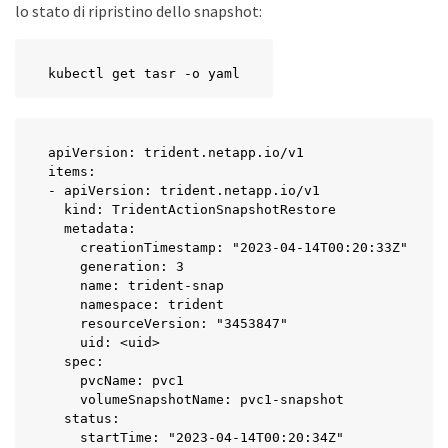
lo stato di ripristino dello snapshot:
kubectl get tasr -o yaml
apiVersion: trident.netapp.io/v1

items:

- apiVersion: trident.netapp.io/v1

  kind: TridentActionSnapshotRestore

  metadata:

    creationTimestamp: "2023-04-14T00:20:33Z"

    generation: 3

    name: trident-snap

    namespace: trident

    resourceVersion: "3453847"

    uid: <uid>

  spec:

    pvcName: pvc1

    volumeSnapshotName: pvc1-snapshot

  status:

    startTime: "2023-04-14T00:20:34Z"
