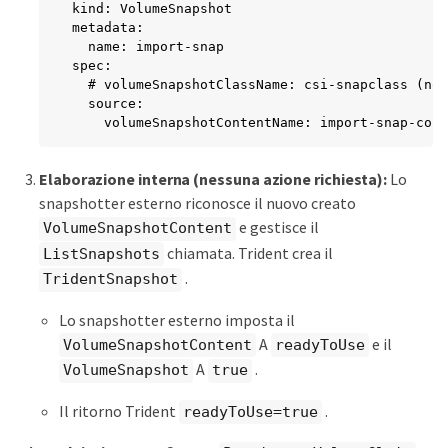
kind: VolumeSnapshot

metadata:

  name: import-snap

spec:

  # volumeSnapshotClassName: csi-snapclass (not
  source:

    volumeSnapshotContentName: import-snap-cont
Elaborazione interna (nessuna azione richiesta):
Lo
snapshotter esterno riconosce il nuovo creato
e gestisce il
VolumeSnapshotContent
chiamata. Trident crea il
ListSnapshots
.
TridentSnapshot
Lo snapshotter esterno imposta il
A
e il
VolumeSnapshotContent
readyToUse
A
.
VolumeSnapshot
true
Il ritorno Trident
.
readyToUse=true