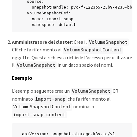
  source:

    snapshotHandle: pvc-f71223b5-23b9-4235-bbfe
  volumeSnapshotRef:

    name: import-snap

    namespace: default
Amministratore del cluster:
Crea il
VolumeSnapshot
CR che fa riferimento al
VolumeSnapshotContent
oggetto. Questa richiesta richiede l'accesso per utilizzare
il
in un dato spazio dei nomi.
VolumeSnapshot
Esempio
L'esempio seguente crea un
CR
VolumeSnapshot
nominato
che fa riferimento al
import-snap
nominato
VolumeSnapshotContent
.
import-snap-content
apiVersion: snapshot.storage.k8s.io/v1
