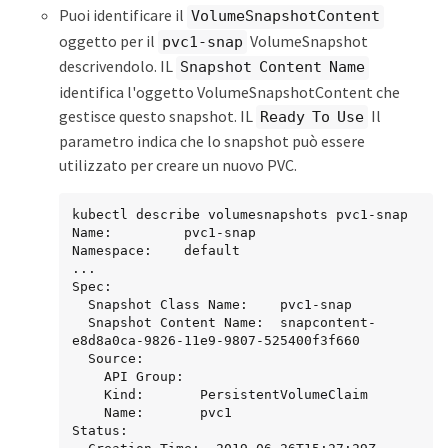
Puoi identificare il
VolumeSnapshotContent
oggetto per il
VolumeSnapshot
pvc1-snap
descrivendolo. IL
Snapshot Content Name
identifica l'oggetto VolumeSnapshotContent che
gestisce questo snapshot. IL
Il
Ready To Use
parametro indica che lo snapshot può essere
utilizzato per creare un nuovo PVC.
kubectl describe volumesnapshots pvc1-snap

Name:         pvc1-snap

Namespace:    default

...

Spec:

  Snapshot Class Name:    pvc1-snap

  Snapshot Content Name:  snapcontent-
e8d8a0ca-9826-11e9-9807-525400f3f660

  Source:

    API Group:

    Kind:       PersistentVolumeClaim

    Name:       pvc1

Status:
