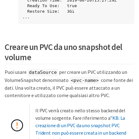
  Creation Time:  2019-06-26T15:27:29Z

  Ready To Use:   true

  Restore Size:   3Gi

...
Creare un PVC da uno snapshot del
volume
Puoi usare
per creare un PVC utilizzando un
dataSource
VolumeSnapshot denominato
come fonte dei
<pvc-name>
dati. Una volta creato, il PVC può essere attaccato a un
contenitore e utilizzato come qualsiasi altro PVC.
Il PVC verrà creato nello stesso backend del
volume sorgente. Fare riferimento a
"KB: La
creazione di un PVC da uno snapshot PVC
Trident non può essere creata in un backend