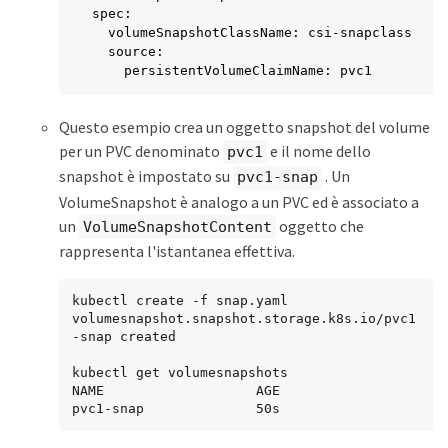
spec:

  volumeSnapshotClassName: csi-snapclass

  source:

    persistentVolumeClaimName: pvc1
Questo esempio crea un oggetto snapshot del volume
per un PVC denominato
e il nome dello
pvc1
snapshot è impostato su
. Un
pvc1-snap
VolumeSnapshot è analogo a un PVC ed è associato a
un
oggetto che
VolumeSnapshotContent
rappresenta l'istantanea effettiva.
kubectl create -f snap.yaml

volumesnapshot.snapshot.storage.k8s.io/pvc1
-snap created

kubectl get volumesnapshots

NAME                   AGE

pvc1-snap              50s