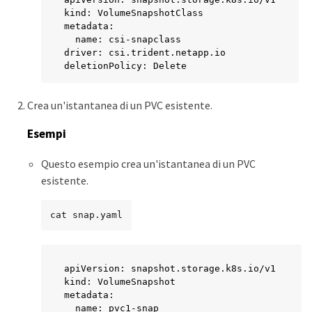
kind: VolumeSnapshotClass

metadata:

  name: csi-snapclass

driver: csi.trident.netapp.io

deletionPolicy: Delete
Crea un'istantanea di un PVC esistente.
Esempi
Questo esempio crea un'istantanea di un PVC
esistente.
cat snap.yaml
apiVersion: snapshot.storage.k8s.io/v1

kind: VolumeSnapshot

metadata:

  name: pvc1-snap
