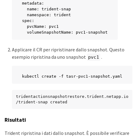
metadata:

  name: trident-snap

  namespace: trident

spec:

  pvcName: pvc1

  volumeSnapshotName: pvc1-snapshot
Applicare il CR per ripristinare dallo snapshot. Questo
esempio ripristina da uno snapshot
.
pvc1
kubectl create -f tasr-pvc1-snapshot.yaml
tridentactionsnapshotrestore.trident.netapp.io
/trident-snap created
Risultati
Trident ripristina i dati dallo snapshot. È possibile verificare