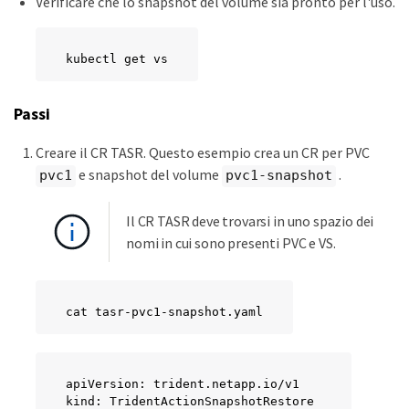
Verificare che lo snapshot del volume sia pronto per l'uso.
kubectl get vs
Passi
Creare il CR TASR. Questo esempio crea un CR per PVC
e snapshot del volume
.
pvc1
pvc1-snapshot
Il CR TASR deve trovarsi in uno spazio dei
nomi in cui sono presenti PVC e VS.
cat tasr-pvc1-snapshot.yaml
apiVersion: trident.netapp.io/v1

kind: TridentActionSnapshotRestore
