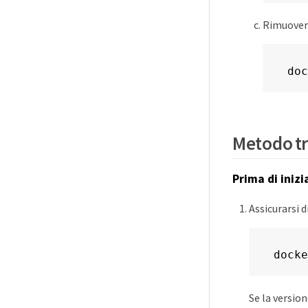
Rimuovere
doc
Metodo tr
Prima di inizi
Assicurarsi d
docke
Se la versio