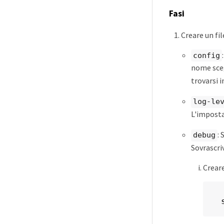
Fasi
Creare un fi
config
nome sceg
trovarsi 
log-le
L'imposta
: 
debug
Sovrascriv
Creare