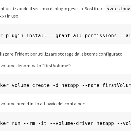
nt utilizzando il sistema di plugin gestito. Sostituire
<version>
.x) in uso.
r plugin install --grant-all-permissions --a
ilizzare Trident per utilizzare storage dal sistema configurato.
n volume denominato "firstVolume":
ker volume create -d netapp --name firstVolu
 volume predefinito all'avvio del container:
ker run --rm -it --volume-driver netapp --vo