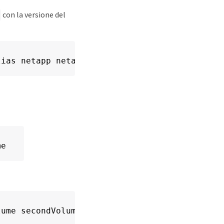
con la versione del
lias netapp netapp/trident-plugin:<version> c
me
lume secondVolume:/my_vol alpine ash