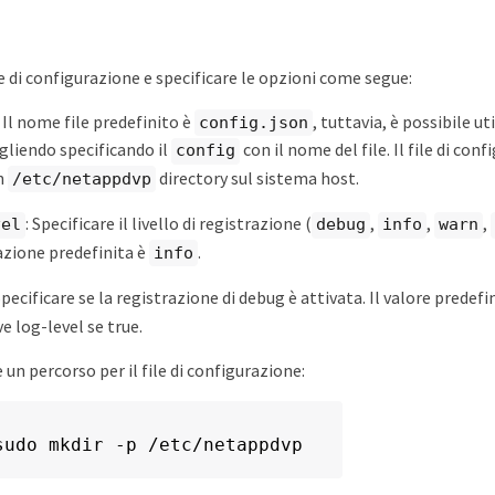
le di configurazione e specificare le opzioni come segue:
: Il nome file predefinito è
, tuttavia, è possibile ut
config.json
liendo specificando il
con il nome del file. Il file di con
config
in
directory sul sistema host.
/etc/netappdvp
: Specificare il livello di registrazione (
,
,
,
vel
debug
info
warn
zione predefinita è
.
info
Specificare se la registrazione di debug è attivata. Il valore predefin
e log-level se true.
 un percorso per il file di configurazione:
sudo mkdir -p /etc/netappdvp