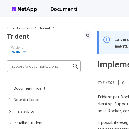
Documenti
Tutti i documenti
Trident
Trident
La vers
eventua
Versione
26.06
Impleme
07/31/2026
Coll
Documenti Trident
Trident per Doc
Note di rilascio
NetApp. Supporta
host Docker, co
Inizia subito
È possibile ese
Installare Trident