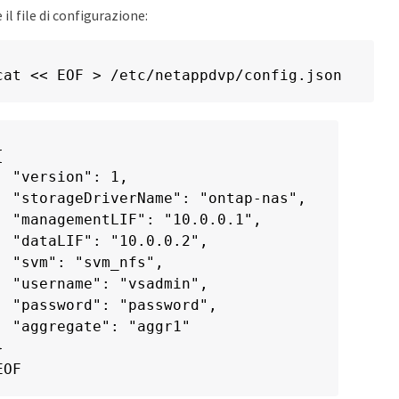
 il file di configurazione:
cat << EOF > /etc/netappdvp/config.json


  "version": 1,

  "storageDriverName": "ontap-nas",

  "managementLIF": "10.0.0.1",

  "dataLIF": "10.0.0.2",

  "svm": "svm_nfs",

  "username": "vsadmin",

  "password": "password",

  "aggregate": "aggr1"



EOF