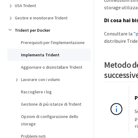
connessioni simu
USA Trident
storage utilizza
Gestire e monitorare Trident
Di cosa hai b
Trident per Docker
Consultare la
"p
distribuire Tride
Prerequisiti per l'implementazione
Implementa Trident
Metodo de
Aggiornare o disinstallare Trident
successiv
Lavorare con i volumi
Raccogliere i log
P
Gestione di più istanze di Trident
S
Opzioni di configurazione dello
p
storage
r
Problemi noti