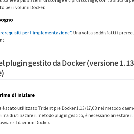
ltanee a più sistemi di storage e tipi di storage, con l'abilità di p
to per i volumi Docker.
isogno
rerequisiti per l'implementazione"
. Una volta soddisfatti i prerequ
nt.
l plugin gestito da Docker (versione 1.13
e)
rima di iniziare
e è stato utilizzato Trident pre Docker 1,13/17,03 nel metodo daem
rima di utilizzare il metodo plugin gestito, è necessario arrestare il
iavviare il daemon Docker.