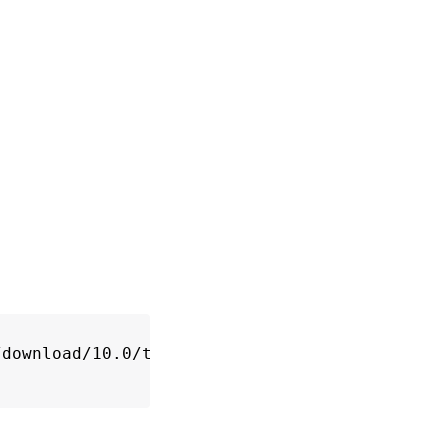
download/10.0/trident-installer-26.06.0.tar.g