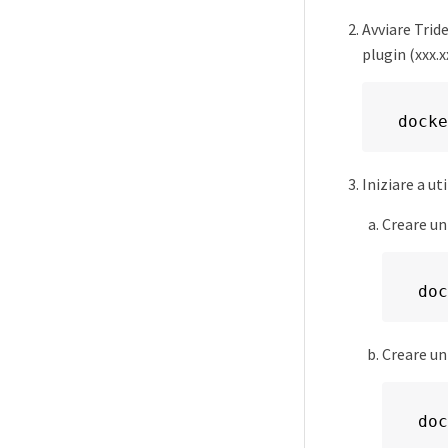
Avviare Tride
plugin (xxx.xx
docke
Iniziare a ut
Creare u
doc
Creare un
doc