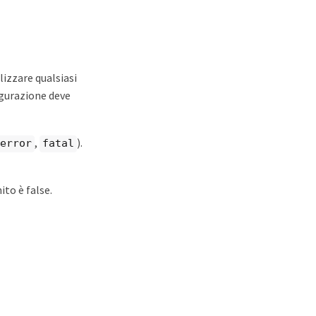
ilizzare qualsiasi
figurazione deve
,
).
error
fatal
ito è false.