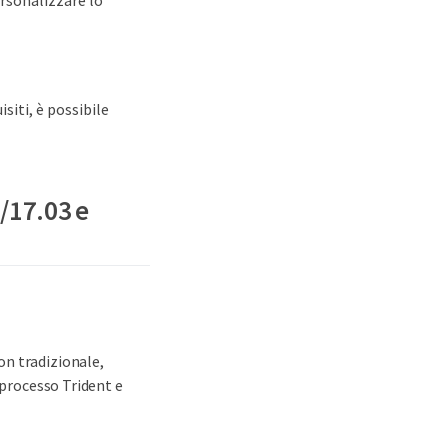
ersonalizzare lo
isiti, è possibile
/17.03 e
on tradizionale,
 processo Trident e