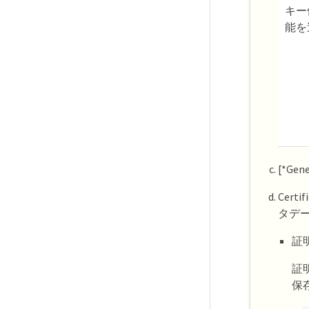
キー
能を
[*Ge
Cert
タデー
証
証
保