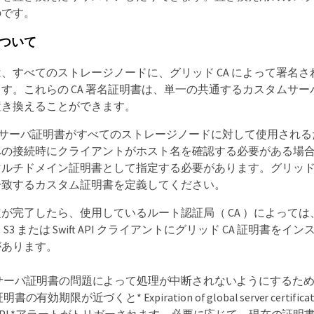
のです。
ついて
、すべてのストレージノードに、グリッド CA によって署名された 
す。これらの CA 署名証明書は、単一の共通するカスタムサ
置き換えることができます。
ムサーバ証明書がすべてのストレージノードに対して使用され
への接続時にクライアントがホスト名を確認する必要がある場
マルチドメイン証明書として指定する必要があります。グリッ
一致するカスタム証明書を定義してください。
が完了したら、使用しているルート認証局（ CA ）によって
S3 または Swift API クライアントにグリッド CA 証明書を
があります。
サーバ証明書の問題によって処理が中断されないようにするた
明書の有効期限が近づくと* Expiration of global server certificate f
API *アラートがトリガーされます。必要に応じて、現在の証明