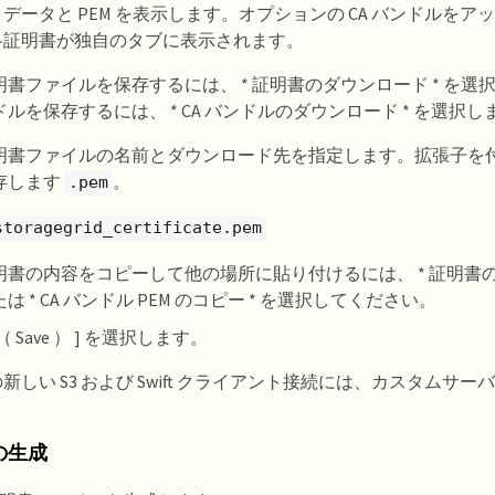
データと PEM を表示します。オプションの CA バンドルを
各証明書が独自のタブに表示されます。
明書ファイルを保存するには、 * 証明書のダウンロード * を選
ドルを保存するには、 * CA バンドルのダウンロード * を選択し
明書ファイルの名前とダウンロード先を指定します。拡張子を
存します
。
.pem
storagegrid_certificate.pem
明書の内容をコピーして他の場所に貼り付けるには、 * 証明書の P
は * CA バンドル PEM のコピー * を選択してください。
（ Save ） ] を選択します。
新しい S3 および Swift クライアント接続には、カスタムサ
。
の生成