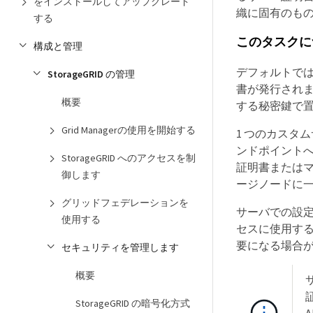
をインストールしてアップグレード
織に固有のも
する
このタスクに
構成と管理
デフォルトでは
StorageGRID の管理
書が発行されま
概要
する秘密鍵で
Grid Managerの使用を開始する
1 つのカスタ
ンドポイント
StorageGRID へのアクセスを制
証明書または
御します
ージノードに
グリッドフェデレーションを
サーバでの設定
使用する
セスに使用する 
要になる場合
セキュリティを管理します
概要
証
StorageGRID の暗号化方式