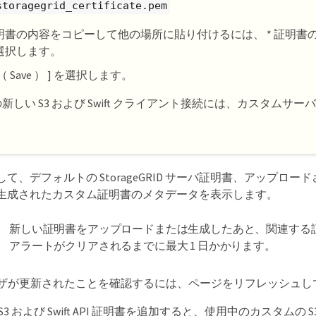
storagegrid_certificate.pem
明書の内容をコピーして他の場所に貼り付けるには、 * 証明書の P
選択します。
（ Save ） ] を選択します。
新しい S3 および Swift クライアント接続には、カスタムサ
。
て、デフォルトの StorageGRID サーバ証明書、アップロードさ
生成されたカスタム証明書のメタデータを表示します。
新しい証明書をアップロードまたは生成したあと、関連する
アラートがクリアされるまでに最大 1 日かかります。
ラウザが更新されたことを確認するには、ページをリフレッシュし
3 および Swift API 証明書を追加すると、使用中のカスタムの S3 およ