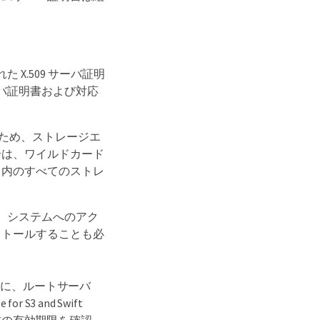
X.509 サーバ証明
ーバ証明書および対応
るため、ストレージエ
合は、ワイルドカード
ド内のすべてのストレ
は、システムへのアク
インストールすることも必
めに、ルートサーバ
or S3 and Swift
書の有効期限を確認