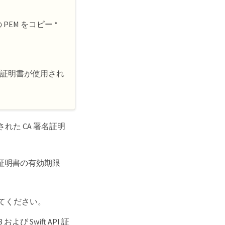
EM をコピー *
ーバ証明書が使用され
れた CA 署名証明
証明書の有効期限
てください。
び Swift API 証