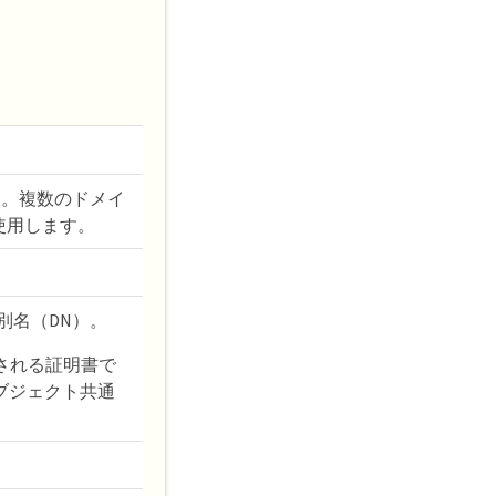
名。複数のドメイ
使用します。
別名（DN）。
される証明書で
ブジェクト共通