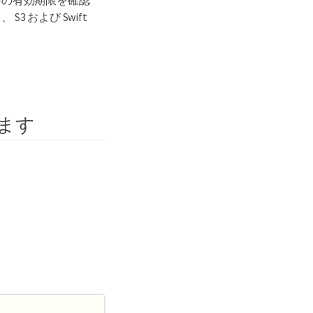
選択し、 S3 および Swift
します