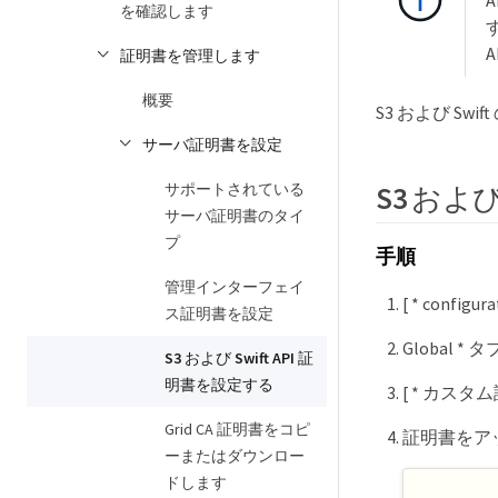
を確認します
す
証明書を管理します
概要
S3 および S
サーバ証明書を設定
サポートされている
S3 およ
サーバ証明書のタイ
プ
手順
管理インターフェイ
[ * configu
ス証明書を設定
Global *
S3 および Swift API 証
明書を設定する
[ * カスタ
Grid CA 証明書をコピ
証明書をア
ーまたはダウンロー
ドします