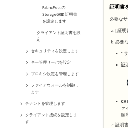
証明書
FabricPool の
StorageGRID 証明書
必要なサ
を設定します
[ 証
クライアント証明書を設
定
必要
セキュリティを設定します
*
キー管理サーバを設定
証
プロキシ設定を管理します
ファイアウォールを制御し
ます
CA 
テナントを管理します
ァ
順
クライアント接続を設定しま
す
証明書