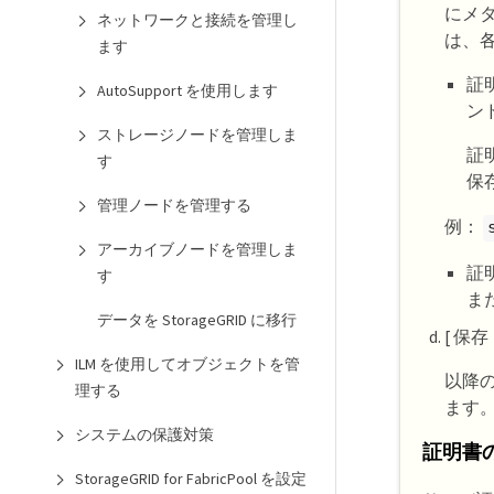
にメタ
ネットワークと接続を管理し
は、
ます
証
AutoSupport を使用します
ン
ストレージノードを管理しま
証
す
保
管理ノードを管理する
例：
アーカイブノードを管理しま
証
す
また
データを StorageGRID に移行
[ 保存
ILM を使用してオブジェクトを管
以降の
理する
ます
システムの保護対策
証明書
StorageGRID for FabricPool を設定