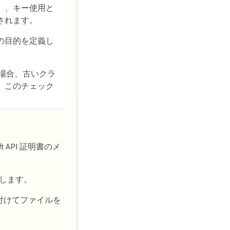
）、キー使用と
されます。
の目的を定義し
場合、古いクラ
、このチェック
ft API 証明書のメ
択します。
付けてファイルを