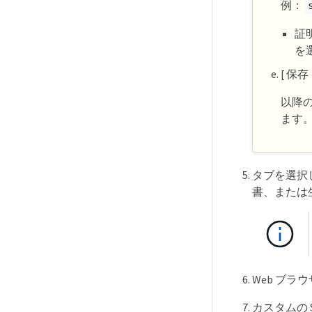
例：
証
を
[ 保存
以降の
ます
タブを選択し
書、または
Web ブ
カスタムの S