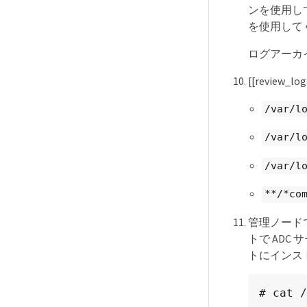
node ex
ンを使用して
sg snmp
を使用して
ログアーカ
[[review
/var/l
/var/l
/var/l
**/*co
管理ノード
トで ADC
トにインス
# cat /