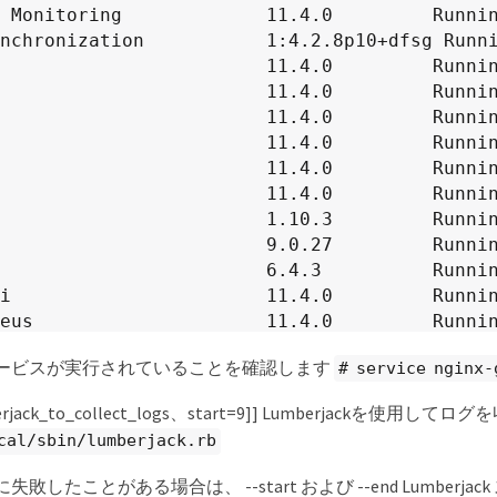
 Monitoring             11.4.0         Runnin
nchronization           1:4.2.8p10+dfsg Runni
                        11.4.0         Runnin
                        11.4.0         Runnin
                        11.4.0         Runnin
                        11.4.0         Runnin
                        11.4.0         Runnin
                        11.4.0         Runnin
                        1.10.3         Runnin
                        9.0.27         Runnin
                        6.4.3          Runnin
i                       11.4.0         Runnin
eus                     11.4.0         Runnin
ence                    11.4.0         Runnin
gwサービスが実行されていることを確認します
# service nginx-
orter                   11.4.0         Runnin
nager                   11.4.0         Runnin
berjack_to_collect_logs、start=9]] Lumberjackを使用し
nPurge                  11.4.0         Runnin
cal/sbin/lumberjack.rb
nSamp1                  11.4.0         Runnin
nSamp2                  11.4.0         Runnin
敗したことがある場合は、 --start および --end Lumberj