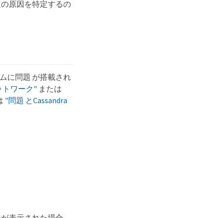
問題の原因を特定するの
テムに問題 が搭載され
ットワーク"
または
は
"問題 とCassandra
ジが表示された場合