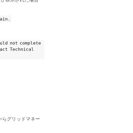
ain.
uld not complete
tact Technical
ドからグリッドマネー