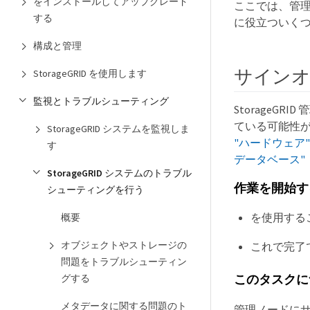
をインストールしてアップグレード
ここでは、管理
する
に役立ついく
構成と管理
サイン
StorageGRID を使用します
監視とトラブルシューティング
Storage
ている可能性
StorageGRID システムを監視しま
"ハードウェア"
す
データベース"
StorageGRID システムのトラブル
作業を開始す
シューティングを行う
を使用する
概要
オブジェクトやストレージの
これで完了
問題をトラブルシューティン
このタスクに
グする
メタデータに関する問題のト
管理ノードに