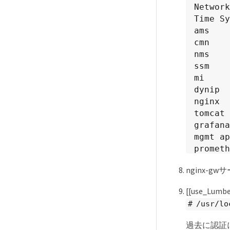
Network
Time Sy
ams    
cmn    
nms    
ssm    
mi     
dynip  
nginx  
tomcat 
grafana
mgmt ap
prometh
persist
nginx-
ade exp
alertma
[[use_Lum
attrDow
# /usr/lo
attrDow
attrDow
過去に認証に失