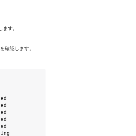
。
。
します。
ることを確認します。
ed

ed

ed

ed

ed

ing
