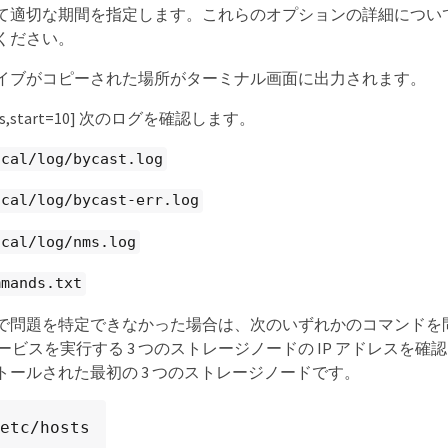
porter                  0.17.0+ds      Runnin
適切な期間を指定します。これらのオプションの詳細については、 lu
 agent                  11.4.0         Runni
ください。
イブがコピーされた場所がターミナル画面に出力されます。
_logs,start=10] 次のログを確認します。
ocal/log/bycast.log
ocal/log/bycast-err.log
ocal/log/nms.log
mmands.txt
で問題を特定できなかった場合は、次のいずれかのコマンドを問
 サービスを実行する 3 つのストレージノードの IP アドレスを
トールされた最初の 3 つのストレージノードです。
etc/hosts