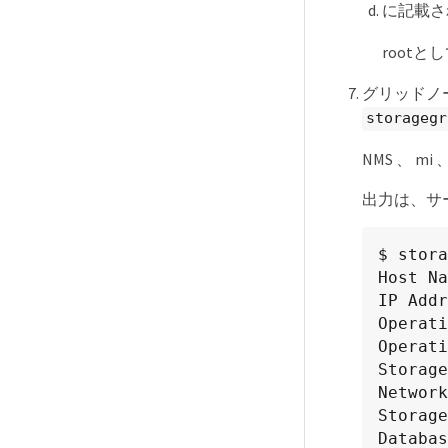
に記載さ
root
グリッドノ
storagegr
NMS 、 m
出力は、サ
$ stora
Host Na
IP Addr
Operati
Operati
Storage
Network
Storage
Databas