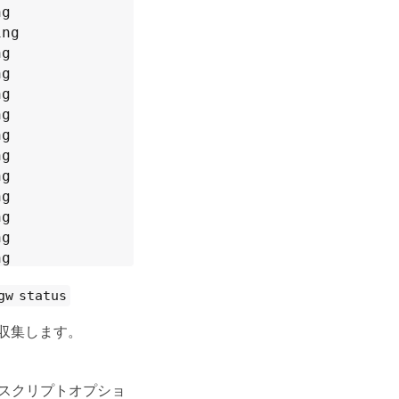
g

ng

g

g

g

g

g

g

g

g

g

g

g

g

gw status
g

g

てログを収集します。
g

g

g

ack スクリプトオプショ