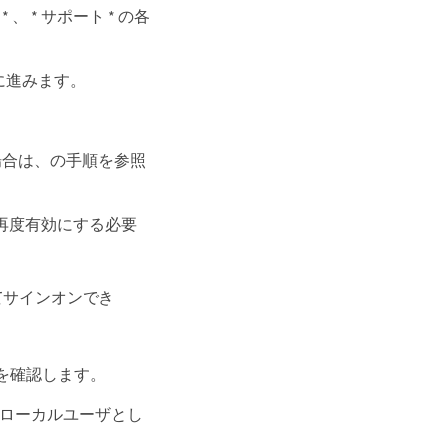
 、 * サポート * の各
に進みます。
る場合は、の手順を参照
ら再度有効にする必要
てサインオンでき
を確認します。
のローカルユーザとし