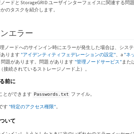
ノードと StorageGRID ユーザインターフェイスに関連する
つかのタスクを紹介します。
オンエラー
GRID 管理ノードへのサインイン時にエラーが発生した場合は、シス
があります
"アイデンティティフェデレーションの設定"
、a
"ネ
問題があります。問題 があります
"管理ノードサービス"
また
（接続されているストレージノード上）。
る前に
ことができます
ファイル。
Passwords.txt
です
"特定のアクセス権限"
。
ついて
サインインしようとしたときに次のいずれかのエラーメッセー