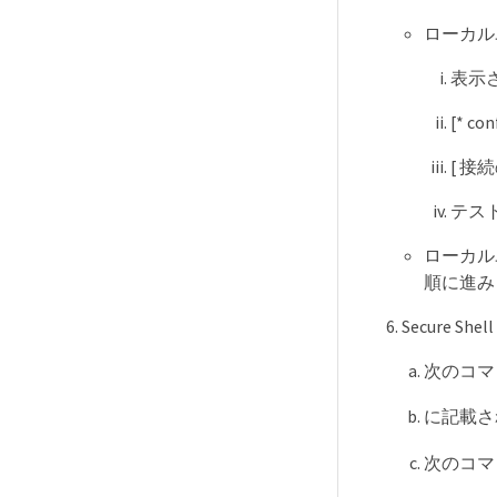
ローカル
表示
[* co
[ 接
テス
ローカル
順に進み
Secure 
次のコマ
に記載さ
次のコマ