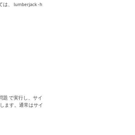
g

mberjack -h
ng
題 で実行し、サイ
確認します。通常はサイ