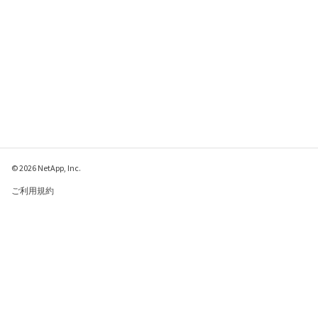
© 2026 NetApp, Inc.
ご利用規約
プライバシー ポリシ
ー
クッキー ポリシー
クッキーの設定
このページに関するフィードバックをお寄せください