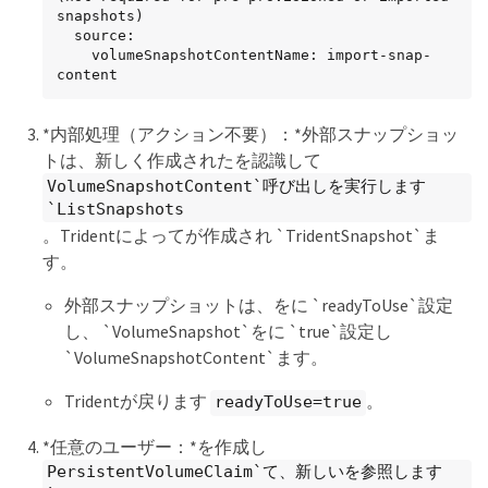
snapshots)

  source:

    volumeSnapshotContentName: import-snap-
content
*内部処理（アクション不要）：*外部スナップショッ
トは、新しく作成されたを認識して
VolumeSnapshotContent`呼び出しを実行します
`ListSnapshots
。Tridentによってが作成され `TridentSnapshot`ま
す。
外部スナップショットは、をに `readyToUse`設定
し、 `VolumeSnapshot`をに `true`設定し
`VolumeSnapshotContent`ます。
Tridentが戻ります
。
readyToUse=true
*任意のユーザー：*を作成し
PersistentVolumeClaim`て、新しいを参照します