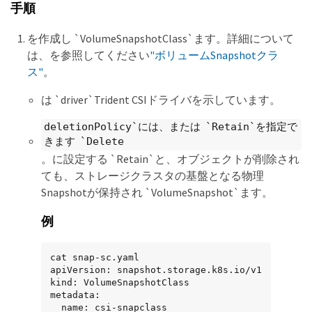
手順
を作成し `VolumeSnapshotClass`ます。詳細について
は、を参照してください
"ボリュームSnapshotクラ
ス"
。
は `driver`Trident CSIドライバを示しています。
deletionPolicy`には、または `Retain`を指定で
きます `Delete
。に設定する `Retain`と、オブジェクトが削除され
ても、ストレージクラスタの基盤となる物理
Snapshotが保持され `VolumeSnapshot`ます。
例
cat snap-sc.yaml

apiVersion: snapshot.storage.k8s.io/v1

kind: VolumeSnapshotClass

metadata:

  name: csi-snapclass
