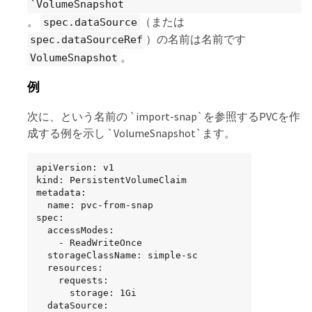
`VolumeSnapshot
。
（または
spec.dataSource
）の名前は名前です
spec.dataSourceRef
。
VolumeSnapshot
例
次に、という名前の `import-snap`を参照するPVCを作
成する例を示し `VolumeSnapshot`ます。
apiVersion: v1

kind: PersistentVolumeClaim

metadata:

  name: pvc-from-snap

spec:

  accessModes:

    - ReadWriteOnce

  storageClassName: simple-sc

  resources:

    requests:

      storage: 1Gi

  dataSource:
