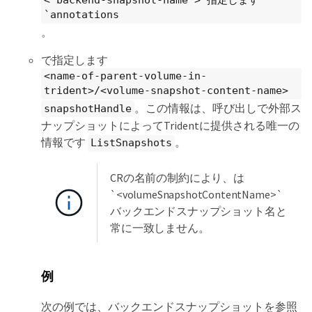
<"backend-snapshot-name">`指定します
`annotations
。
で指定します
<name-of-parent-volume-in-
trident>/<volume-snapshot-content-name>
。この情報は、呼び出しで外部ス
snapshotHandle
ナップショットによってTridentに提供される唯一の
情報です
。
ListSnapshots
CRの名前の制約により、は
`<volumeSnapshotContentName>`
バックエンドスナップショット名と
常に一致しません。
例
次の例では、バックエンドスナップショットを参照