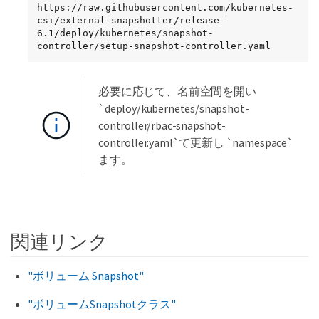
https://raw.githubusercontent.com/kubernetes-
csi/external-snapshotter/release-
6.1/deploy/kubernetes/snapshot-
controller/setup-snapshot-controller.yaml
必要に応じて、名前空間を開い
`deploy/kubernetes/snapshot-
controller/rbac-snapshot-
controller.yaml`て更新し `namespace`
ます。
関連リンク
"ボリューム Snapshot"
"ボリュームSnapshotクラス"