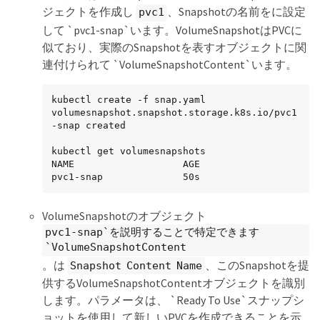
ジェクトを作成し
、Snapshotの名前をに設定
pvc1
して `pvc1-snap`います。VolumeSnapshotはPVCに
似ており、実際のSnapshotを表すオブジェクトに関
連付けられて `VolumeSnapshotContent`います。
kubectl create -f snap.yaml

volumesnapshot.snapshot.storage.k8s.io/pvc1
-snap created

kubectl get volumesnapshots

NAME                   AGE

pvc1-snap              50s
VolumeSnapshotのオブジェクト
pvc1-snap`を説明することで特定できます
`VolumeSnapshotContent
。は
、このSnapshotを提
Snapshot Content Name
供するVolumeSnapshotContentオブジェクトを識別
します。パラメータは、 `Ready To Use`スナップシ
ョットを使用して新しいPVCを作成できることを示