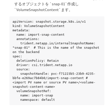
するオブジェクトを `snap-01`作成し
`VolumeSnapshotContent`ます。
apiVersion: snapshot.storage.k8s.io/v1

kind: VolumeSnapshotContent

metadata:

  name: import-snap-content

  annotations:

    trident.netapp.io/internalSnapshotName: 
"snap-01"  # This is the name of the snapshot 
on the backend

spec:

  deletionPolicy: Retain

  driver: csi.trident.netapp.io

  source:

    snapshotHandle: pvc-f71223b5-23b9-4235-
bbfe-e269ac7b84b0/import-snap-content # 
<import PV name or source PV name>/<volume-
snapshot-content-name>

  volumeSnapshotRef:

    name: import-snap

    namespace: default