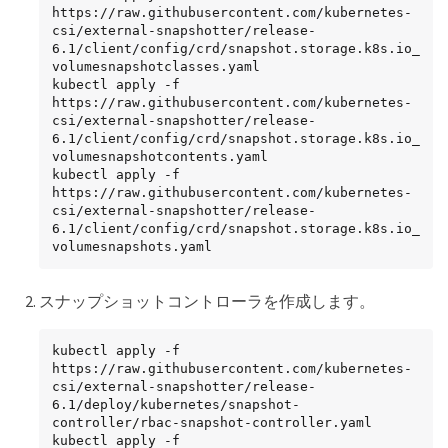
https://raw.githubusercontent.com/kubernetes-
csi/external-snapshotter/release-
6.1/client/config/crd/snapshot.storage.k8s.io_
volumesnapshotclasses.yaml

kubectl apply -f 
https://raw.githubusercontent.com/kubernetes-
csi/external-snapshotter/release-
6.1/client/config/crd/snapshot.storage.k8s.io_
volumesnapshotcontents.yaml

kubectl apply -f 
https://raw.githubusercontent.com/kubernetes-
csi/external-snapshotter/release-
6.1/client/config/crd/snapshot.storage.k8s.io_
volumesnapshots.yaml
スナップショットコントローラを作成します。
kubectl apply -f 
https://raw.githubusercontent.com/kubernetes-
csi/external-snapshotter/release-
6.1/deploy/kubernetes/snapshot-
controller/rbac-snapshot-controller.yaml

kubectl apply -f 