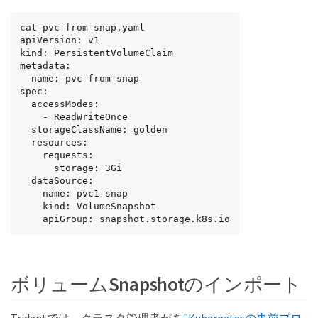
cat pvc-from-snap.yaml

apiVersion: v1

kind: PersistentVolumeClaim

metadata:

  name: pvc-from-snap

spec:

  accessModes:

    - ReadWriteOnce

  storageClassName: golden

  resources:

    requests:

      storage: 3Gi

  dataSource:

    name: pvc1-snap

    kind: VolumeSnapshot

    apiGroup: snapshot.storage.k8s.io
ボリュームSnapshotのインポート