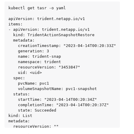
kubectl get tasr -o yaml

apiVersion: trident.netapp.io/v1

items:

- apiVersion: trident.netapp.io/v1

  kind: TridentActionSnapshotRestore

  metadata:

    creationTimestamp: "2023-04-14T00:20:33Z"

    generation: 3

    name: trident-snap

    namespace: trident

    resourceVersion: "3453847"

    uid: <uid>

  spec:

    pvcName: pvc1

    volumeSnapshotName: pvc1-snapshot

  status:

    startTime: "2023-04-14T00:20:34Z"

    completionTime: "2023-04-14T00:20:37Z"

    state: Succeeded

kind: List

metadata:

  resourceVersion: ""