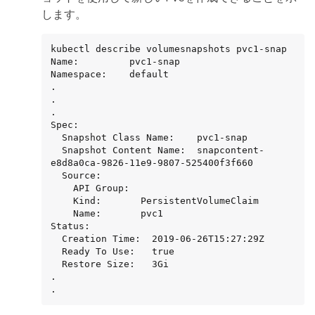
します。
kubectl describe volumesnapshots pvc1-snap

Name:         pvc1-snap

Namespace:    default

.

.

.

Spec:

  Snapshot Class Name:    pvc1-snap

  Snapshot Content Name:  snapcontent-
e8d8a0ca-9826-11e9-9807-525400f3f660

  Source:

    API Group:

    Kind:       PersistentVolumeClaim

    Name:       pvc1

Status:

  Creation Time:  2019-06-26T15:27:29Z

  Ready To Use:   true

  Restore Size:   3Gi

.

.