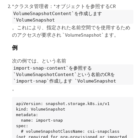
*クラスタ管理者：*オブジェクトを参照するCR
VolumeSnapshotContent`を作成します
`VolumeSnapshot
。これにより、指定された名前空間でを使用するため
のアクセスが要求され `VolumeSnapshot`ます。
例
次の例では、という名前
import-snap-content`を参照する
`VolumeSnapshotContent`という名前のCRを
`import-snap`作成します `VolumeSnapshot
。
apiVersion: snapshot.storage.k8s.io/v1

kind: VolumeSnapshot

metadata:

  name: import-snap

spec:

  # volumeSnapshotClassName: csi-snapclass 
(not required for pre-provisioned or imported 