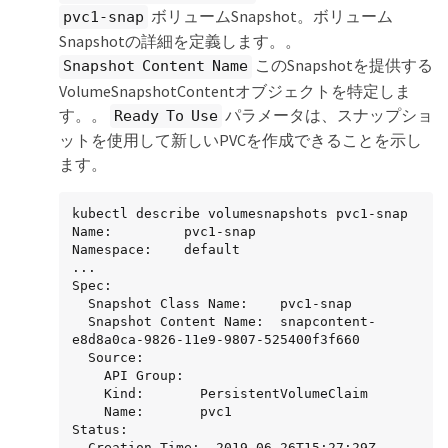
ボリュームSnapshot。ボリューム
pvc1-snap
Snapshotの詳細を定義します。。
このSnapshotを提供する
Snapshot Content Name
VolumeSnapshotContentオブジェクトを特定しま
す。。
パラメータは、スナップショ
Ready To Use
ットを使用して新しいPVCを作成できることを示し
ます。
kubectl describe volumesnapshots pvc1-snap

Name:         pvc1-snap

Namespace:    default

...

Spec:

  Snapshot Class Name:    pvc1-snap

  Snapshot Content Name:  snapcontent-
e8d8a0ca-9826-11e9-9807-525400f3f660

  Source:

    API Group:

    Kind:       PersistentVolumeClaim

    Name:       pvc1

Status:

  Creation Time:  2019-06-26T15:27:29Z
