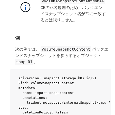
<volumeSnapshotContentName>
CRの命名規則のため、バックエン
ドスナップショット名が常に一致す
るとは限りません。
例
次の例では、
バックエ
VolumeSnapshotContent
ンドスナップショットを参照するオブジェクト
。
snap-01
apiVersion: snapshot.storage.k8s.io/v1

kind: VolumeSnapshotContent

metadata:

  name: import-snap-content

  annotations:

    trident.netapp.io/internalSnapshotName: "sn
spec:

  deletionPolicy: Retain
