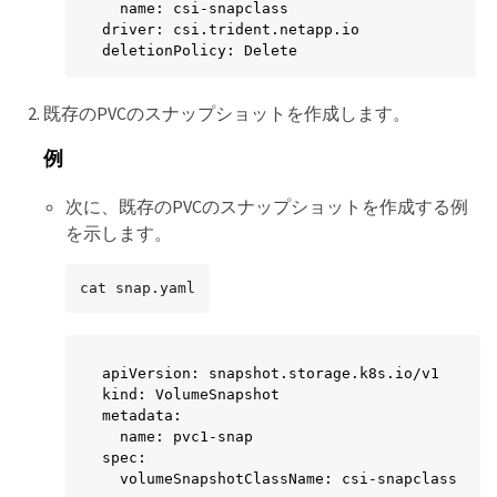
  name: csi-snapclass

driver: csi.trident.netapp.io

deletionPolicy: Delete
既存のPVCのスナップショットを作成します。
例
次に、既存のPVCのスナップショットを作成する例
を示します。
cat snap.yaml
apiVersion: snapshot.storage.k8s.io/v1

kind: VolumeSnapshot

metadata:

  name: pvc1-snap

spec:

  volumeSnapshotClassName: csi-snapclass
