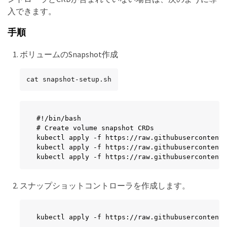
入できます。
手順
ボリュームのSnapshot作成
cat snapshot-setup.sh
#!/bin/bash

# Create volume snapshot CRDs

kubectl apply -f https://raw.githubusercontent.
kubectl apply -f https://raw.githubusercontent.
kubectl apply -f https://raw.githubusercontent.
スナップショットコントローラを作成します。
kubectl apply -f https://raw.githubusercontent.