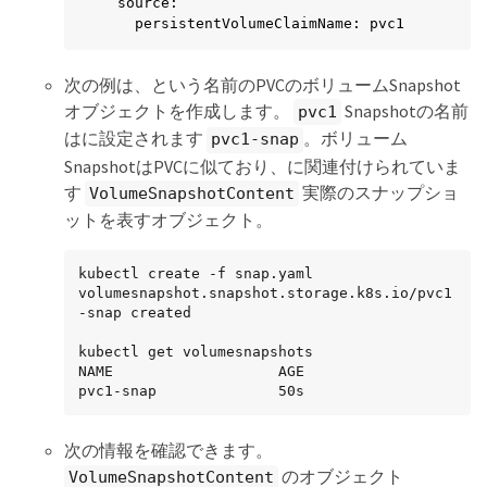
  source:

    persistentVolumeClaimName: pvc1
次の例は、という名前のPVCのボリュームSnapshot
オブジェクトを作成します。
Snapshotの名前
pvc1
はに設定されます
。ボリューム
pvc1-snap
SnapshotはPVCに似ており、に関連付けられていま
す
実際のスナップショ
VolumeSnapshotContent
ットを表すオブジェクト。
kubectl create -f snap.yaml

volumesnapshot.snapshot.storage.k8s.io/pvc1
-snap created

kubectl get volumesnapshots

NAME                   AGE

pvc1-snap              50s
次の情報を確認できます。
のオブジェクト
VolumeSnapshotContent