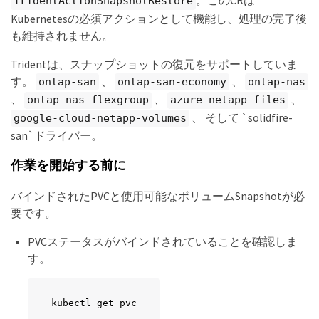
。このCRは
TridentActionSnapshotRestore
Kubernetesの必須アクションとして機能し、処理の完了後
も維持されません。
Tridentは、スナップショットの復元をサポートしていま
す。
、
、
ontap-san
ontap-san-economy
ontap-nas
、
、
、
ontap-nas-flexgroup
azure-netapp-files
、 そして `solidfire-
google-cloud-netapp-volumes
san`ドライバー。
作業を開始する前に
バインドされたPVCと使用可能なボリュームSnapshotが必
要です。
PVCステータスがバインドされていることを確認しま
す。
kubectl get pvc