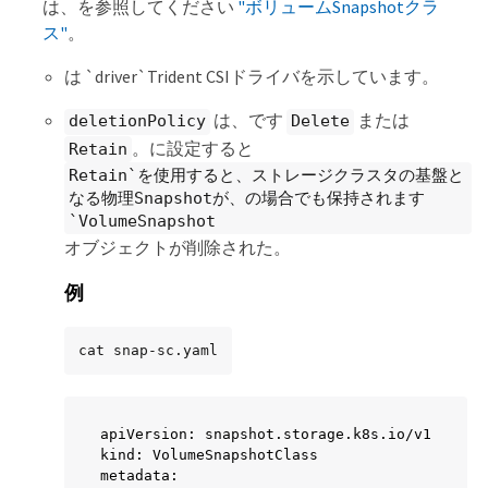
は、を参照してください
"ボリュームSnapshotクラ
ス"
。
は `driver`Trident CSIドライバを示しています。
は、です
または
deletionPolicy
Delete
。に設定すると
Retain
Retain`を使用すると、ストレージクラスタの基盤と
なる物理Snapshotが、の場合でも保持されます
`VolumeSnapshot
オブジェクトが削除された。
例
cat snap-sc.yaml
apiVersion: snapshot.storage.k8s.io/v1

kind: VolumeSnapshotClass

metadata:
