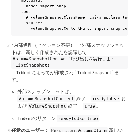
metadata:

  name: import-snap

spec:

  # volumeSnapshotClassName: csi-snapclass (not
  source:

    volumeSnapshotContentName: import-snap-cont
*内部処理（アクション不要）：*外部スナップショッ
トは、新しく作成されたを認識して
VolumeSnapshotContent`呼び出しを実行します
`ListSnapshots
。Tridentによってが作成され `TridentSnapshot`ま
す。
外部スナップショットは、
終了：
お
VolumeSnapshotContent
readyToUse
よび
終了：
。
VolumeSnapshot
true
Tridentのリターン
。
readyToUse=true
任意のユーザー：
新しい
PersistentVolumeClaim