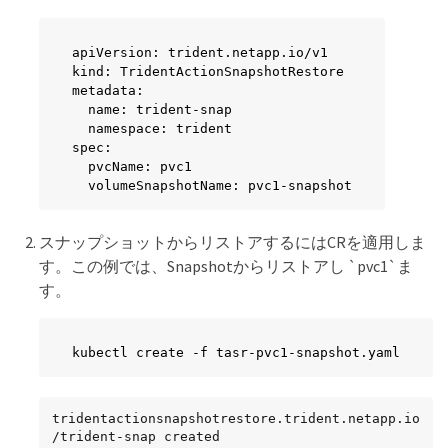
apiVersion: trident.netapp.io/v1

kind: TridentActionSnapshotRestore

metadata:

  name: trident-snap

  namespace: trident

spec:

  pvcName: pvc1

  volumeSnapshotName: pvc1-snapshot
スナップショットからリストアするにはCRを適用しま
す。この例では、Snapshotからリストアし `pvc1`ま
す。
kubectl create -f tasr-pvc1-snapshot.yaml
tridentactionsnapshotrestore.trident.netapp.io
/trident-snap created