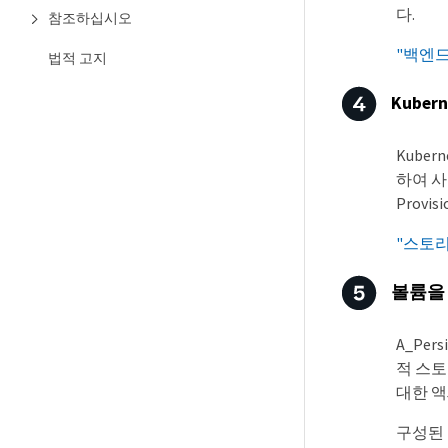
다.
참조하십시오
"백엔
법적 고지
Kuber
Kube
하여 사
Prov
"스토
볼륨을
A_Pe
적 스토리
대한 액
구성된 K