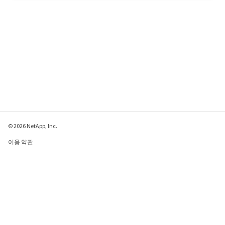
© 2026 NetApp, Inc.
이용 약관
개인 정보 보호 정책
쿠키 정책
쿠키 설정
이 페이지에 대한 피드백 보내기