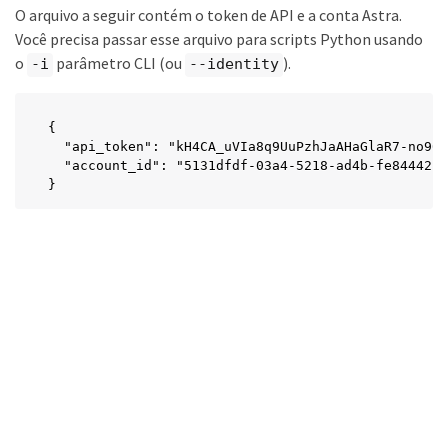
O arquivo a seguir contém o token de API e a conta Astra.
Você precisa passar esse arquivo para scripts Python usando
o
parâmetro CLI (ou
).
-i
--identity
{

  "api_token": "kH4CA_uVIa8q9UuPzhJaAHaGlaR7-no901
  "account_id": "5131dfdf-03a4-5218-ad4b-fe84442b9
}