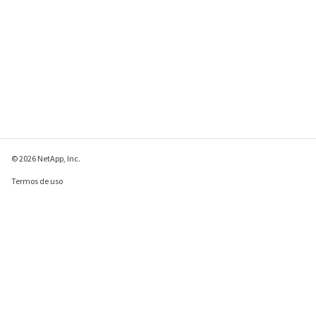
© 2026 NetApp, Inc.
Termos de uso
Política de privacidade
Política de cookies
Configurações de
cookies
Enviar comentários sobre esta página