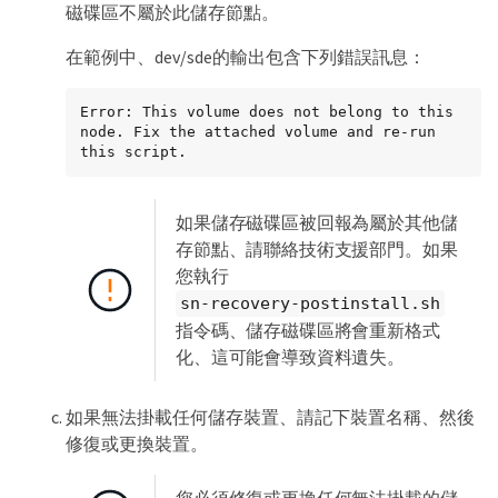
磁碟區不屬於此儲存節點。
====== Device /dev/sde ======

在範例中、dev/sde的輸出包含下列錯誤訊息：
Mount and unmount device /dev/sde and 
checking file system consistency:

The device is consistent.

Error: This volume does not belong to this 
Check rangedb structure on device /dev/sde:

node. Fix the attached volume and re-run 
Mount device /dev/sde to /tmp/sde-654321 
this script.
with rangedb mount options

This device has all rangedb directories.

Found LDR node id 12000078, volume number 9 
如果儲存磁碟區被回報為屬於其他儲
in the volID file

Error: This volume does not belong to this 
存節點、請聯絡技術支援部門。如果
node. Fix the attached volume and re-run 
您執行
this script.
sn-recovery-postinstall.sh
指令碼、儲存磁碟區將會重新格式
化、這可能會導致資料遺失。
如果無法掛載任何儲存裝置、請記下裝置名稱、然後
修復或更換裝置。
您必須修復或更換任何無法掛載的儲