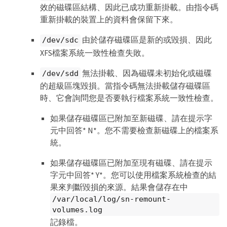
效的磁碟區結構、因此已成功重新掛載。由指令碼
a single copy.

StorageGRID Webscale will attempt to 
重新掛載的裝置上的資料會保留下來。
restore data redundancy by making 
additional replicated copies or EC 
由於儲存磁碟區是新的或毀損、因此
/dev/sdc
fragments, according to the rules in the 
XFS檔案系統一致性檢查失敗。
active ILM policies.

Don't continue to the next step if you 
無法掛載、因為磁碟未初始化或磁碟
/dev/sdd
believe that the data remaining on this 
的超級區塊毀損。當指令碼無法掛載儲存磁碟區
volume can't be rebuilt from elsewhere in 
時、它會詢問您是否要執行檔案系統一致性檢查。
the grid (for example, if your ILM policy 
uses a rule that makes only one copy or if 
volumes have failed on multiple nodes). 
如果儲存磁碟區已附加至新磁碟、請在提示字
Instead, contact support to determine how 
元中回答* N*。您不需要檢查新磁碟上的檔案系
to recover your data.

統。
====== Device /dev/sdd ======

如果儲存磁碟區已附加至現有磁碟、請在提示
Mount and unmount device /dev/sdd and 
checking file system consistency:

字元中回答* Y*。您可以使用檔案系統檢查的結
Failed to mount device /dev/sdd

果來判斷毀損的來源。結果會儲存在中
This device could be an uninitialized disk 
/var/local/log/sn-remount-
or has corrupted superblock.

File system check might take a long time. 
volumes.log
Do you want to continue? (y or n) [y/N]? y

記錄檔。