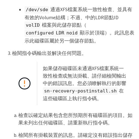
Error: File system consistency check retry 
通過XFS檔案系統一致性檢查、並具有
/dev/sde
failed on device /dev/sdd.

You can see the diagnosis information in 
有效的Volume結構；不過、中的LDR節點ID
the /var/local/log/sn-remount-volumes.log.

檔案與此儲存節點（
volID
顯示於頂端）。此訊息表
configured LDR noid
This volume could be new or damaged. If you 
run sn-recovery-postinstall.sh, this volume 
示此磁碟區屬於另一個儲存節點。
and any data on this volume will be 
deleted. If you only had two copies of 
檢閱指令碼輸出並解決任何問題。
object data, you will temporarily have only 
a single copy.

StorageGRID Webscale will attempt to 
如果儲存磁碟區未通過XFS檔案系統一
restore data redundancy by making 
致性檢查或無法掛載、請仔細檢閱輸出
additional replicated copies or EC 
中的錯誤訊息。您必須瞭解執行的影響
fragments, according to the rules in the 
active ILM policies.

在
sn-recovery-postinstall.sh
這些磁碟區上執行指令碼。
Don't continue to the next step if you 
believe that the data remaining on this 
volume can't be rebuilt from elsewhere in 
檢查以確定結果包含您所預期所有磁碟區的項目。如
the grid (for example, if your ILM policy 
果未列出任何磁碟區、請重新執行指令碼。
uses a rule that makes only one copy or if 
volumes have failed on multiple nodes). 
Instead, contact support to determine how 
檢閱所有掛載裝置的訊息。請確定沒有錯誤指出儲存
to recover your data.
