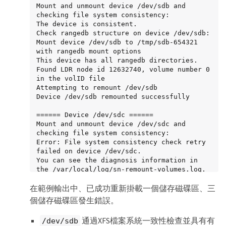
Mount and unmount device /dev/sdb and 
checking file system consistency:

The device is consistent.

Check rangedb structure on device /dev/sdb:

Mount device /dev/sdb to /tmp/sdb-654321 
with rangedb mount options

This device has all rangedb directories.

Found LDR node id 12632740, volume number 0 
in the volID file

Attempting to remount /dev/sdb

Device /dev/sdb remounted successfully

====== Device /dev/sdc ======

Mount and unmount device /dev/sdc and 
checking file system consistency:

Error: File system consistency check retry 
failed on device /dev/sdc.

You can see the diagnosis information in 
the /var/local/log/sn-remount-volumes.log.

在範例輸出中、已成功重新掛載一個儲存磁碟區、三
This volume could be new or damaged. If you 
run sn-recovery-postinstall.sh, this volume 
個儲存磁碟區發生錯誤。
and any data on this volume will be 
deleted. If you only had two copies of 
通過XFS檔案系統一致性檢查並具有有
/dev/sdb
object data, you will temporarily have only 