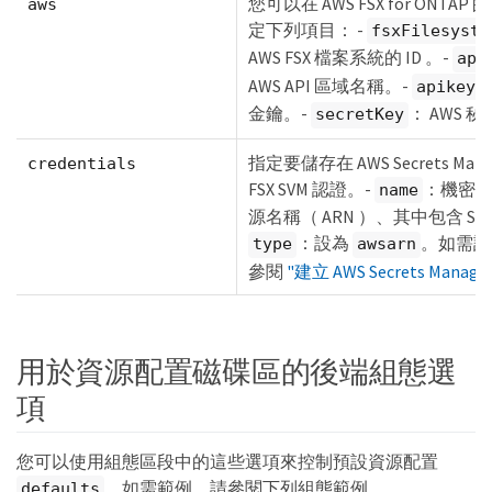
您可以在 AWS FSX for ONTA
aws
定下列項目： -
fsxFilesyste
AWS FSX 檔案系統的 ID 。-
api
AWS API 區域名稱。-
：
apikey
金鑰。-
： AWS 
secretKey
指定要儲存在 AWS Secrets Man
credentials
FSX SVM 認證。-
：機密的 
name
源名稱（ ARN ）、其中包含 SV
：設為
。如需詳
type
awsarn
參閱
"建立 AWS Secrets Manag
用於資源配置磁碟區的後端組態選
項
您可以使用組態區段中的這些選項來控制預設資源配置
。如需範例、請參閱下列組態範例。
defaults