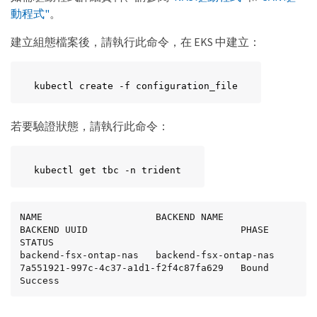
動程式"
。
建立組態檔案後，請執行此命令，在 EKS 中建立：
kubectl create -f configuration_file
若要驗證狀態，請執行此命令：
kubectl get tbc -n trident
NAME                    BACKEND NAME            
BACKEND UUID                           PHASE   
STATUS

backend-fsx-ontap-nas   backend-fsx-ontap-nas   
7a551921-997c-4c37-a1d1-f2f4c87fa629   Bound   
Success