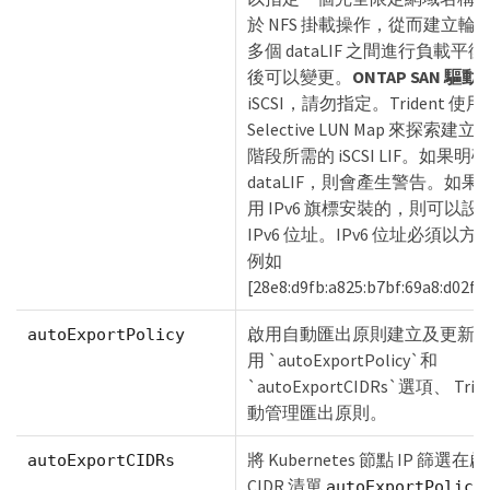
於 NFS 掛載操作，從而建立輪詢 
多個 dataLIF 之間進行負載
後可以變更。
ONTAP SAN 驅
iSCSI，請勿指定。Trident 使用 
Selective LUN Map 來探索
階段所需的 iSCSI LIF。如果
dataLIF，則會產生警告。如果 Tr
用 IPv6 旗標安裝的，則可以
IPv6 位址。IPv6 位址必須以
例如
[28e8:d9fb:a825:b7bf:69a8:d02f
啟用自動匯出原則建立及更新[布
autoExportPolicy
用 `autoExportPolicy`和
`autoExportCIDRs`選項、 Tri
動管理匯出原則。
將 Kubernetes 節點 IP 篩選
autoExportCIDRs
CIDR 清單
autoExportPolicy