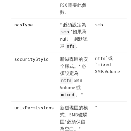
FSX 需要此參
數。
* 必須設定為
nasType
smb
.*如果爲
smb
null ，則默認
爲
。
nfs
ntfs`或
新磁碟區的安
securityStyle
`mixed
全樣式。* 必
SMB Volume
須設定為
SMB
ntfs
Volume 或
。 *
mixed
新磁碟區的模
"
unixPermissions
式。SMB磁碟
區*必須保留
為空白。*