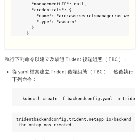
    "managementLIF": null,

    "credentials": {

      "name": "arn:aws:secretsmanager:us-west-2
      "type": "awsarn"

    }

  }

}
執行下列命令以建立及驗證 Trident 後端組態（ TBC ）：
從 yaml 檔案建立 Trident 後端組態（ TBC ），然後執行
下列命令：
kubectl create -f backendconfig.yaml -n trident
tridentbackendconfig.trident.netapp.io/backend
-tbc-ontap-nas created