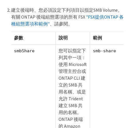
建立後端時、您必須設定下列項目以指定SMB Volume。
有關 ONTAP 後端組態選項的所有 FSX
"FSX提供ONTAP 各
種組態選項和範例"
、請參閱。
參數
說明
範例
您可以指定下
smbShare
smb-share
列其中一項：
使用 Microsoft
管理主控台或
ONTAP CLI 建
立的 SMB 共
用名稱、或是
允許 Trident
建立 SMB 共
用的名稱。
ONTAP 後端
的 Amazon