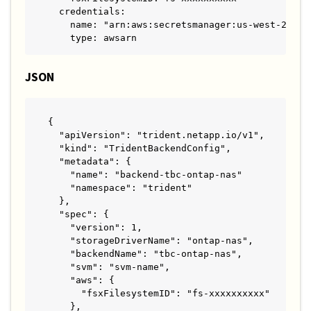
  credentials:

    name: "arn:aws:secretsmanager:us-west-2:xxxx
    type: awsarn
JSON
{

  "apiVersion": "trident.netapp.io/v1",

  "kind": "TridentBackendConfig",

  "metadata": {

    "name": "backend-tbc-ontap-nas"

    "namespace": "trident"

  },

  "spec": {

    "version": 1,

    "storageDriverName": "ontap-nas",

    "backendName": "tbc-ontap-nas",

    "svm": "svm-name",

    "aws": {

      "fsxFilesystemID": "fs-xxxxxxxxxx"

    },
