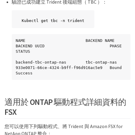
驗證已成功建立 Trident 後端組態（ TBC ）：
Kubectl get tbc -n trident
NAME                         BACKEND NAME         
BACKEND UUID                           PHASE   
STATUS

backend-tbc-ontap-nas        tbc-ontap-nas        
933e0071-66ce-4324-b9ff-f96d916ac5e9   Bound   
Success
適用於 ONTAP 驅動程式詳細資料的
FSX
您可以使用下列驅動程式、將 Trident 與 Amazon FSX for
NetApp ONTAP 整合：