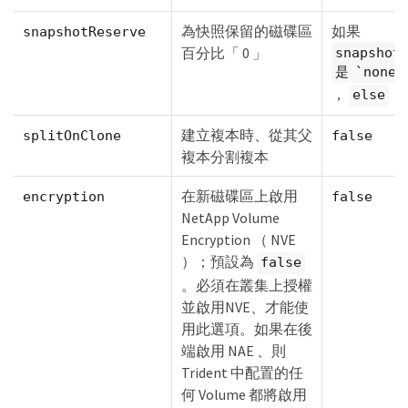
為快照保留的磁碟區
如果
snapshotReserve
百分比「 0 」
snapshot
是 `none
，
else
建立複本時、從其父
splitOnClone
false
複本分割複本
在新磁碟區上啟用
encryption
false
NetApp Volume
Encryption （ NVE
）；預設為
false
。必須在叢集上授權
並啟用NVE、才能使
用此選項。如果在後
端啟用 NAE 、則
Trident 中配置的任
何 Volume 都將啟用