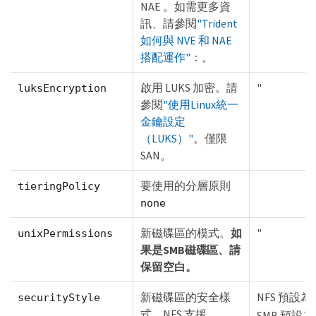
NAE 。如需更多資
訊、請參閱
"Trident
如何與 NVE 和 NAE
搭配運作"
：。
啟用 LUKS 加密。請
"
luksEncryption
參閱
"使用Linux統一
金鑰設定
（LUKS）"
。僅限
SAN。
要使用的分層原則
tieringPolicy
none
新磁碟區的模式。
如
"
unixPermissions
果是SMB磁碟區、請
保留空白。
新磁碟區的安全樣
NFS 預設為
securityStyle
式。NFS 支援
SMB 預設為