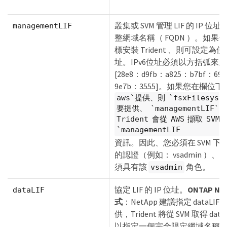
叢集或 SVM 管理 LIF 的 IP 
managementLIF
整網域名稱（ FQDN ）。如果使用 
標安裝 Trident 、則可設定為使用 
址。IPv6位址必須以方括弧來
[28e8：d9fb：a825：b7bf：69
9e7b：3555]。如果您在欄位下
aws`提供、則 `fsxFilesyst
要提供、 `managementLIF`
Trident 會從 AWS 擷取 SVM
`managementLIF
資訊。因此、您必須在 SVM 下
的認證（例如： vsadmin ）
須具有該
角色。
vsadmin
協定 LIF 的 IP 位址。
ONTAP N
dataLIF
式
：NetApp 建議指定 dataLI
供，Trident 將從 SVM 取得 dat
以指定一個完全限定網域名稱 （F