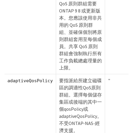
QoS 原則群組需要
ONTAP 9 8 或更新版
本。您應該使用非共
用的 QoS 原則群
組、並確保個別將原
則群組套用至每個成
員。共享 QoS 原則
群組會強制執行所有
工作負載總處理量的
上限。
要指派給所建立磁碟
"
adaptiveQosPolicy
區的調適性QoS原則
群組。選擇每個儲存
集區或後端的其中一
個qosPolicy或
adaptiveQosPolicy。
不受ONTAP-NAS-經
濟支援。