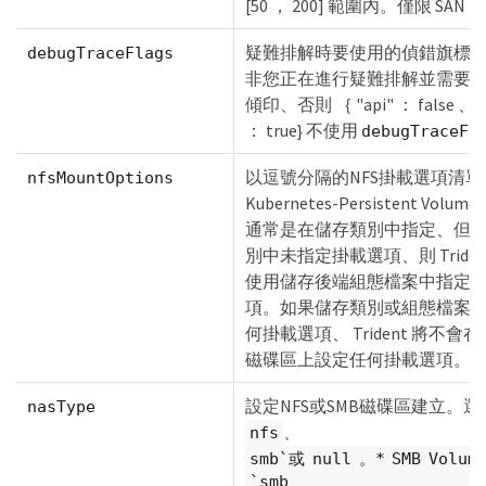
[50 ， 200] 範圍內。僅限 SAN 。
疑難排解時要使用的偵錯旗標
debugTraceFlags
非您正在進行疑難排解並需要
傾印、否則 ｛ "api" ： false 、 "
： true} 不使用
debugTraceFl
以逗號分隔的NFS掛載選項清單
nfsMountOptions
Kubernetes-Persistent Vol
通常是在儲存類別中指定、但
別中未指定掛載選項、則 Tride
使用儲存後端組態檔案中指定
項。如果儲存類別或組態檔案
何掛載選項、 Trident 將不
磁碟區上設定任何掛載選項。
設定NFS或SMB磁碟區建立。
nasType
、
nfs
smb`或 null 。* SMB Volu
`smb