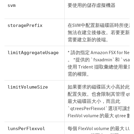
要使用的儲存虛擬機器
svm
在SVM中配置新磁碟區時所使
storagePrefix
無法在建立後修改。若要更新
需要建立新的後端。
* 請勿指定 Amazon FSX for Net
limitAggregateUsage
。 *提供的 `fsxadmin`和 `vs
使用 Trident 擷取彙總使用
需的權限。
如果要求的磁碟區大小高於此
limitVolumeSize
配置失敗。也會限制其管理 qtree 
最大磁碟區大小，而且此
`qtreesPerFlexvol`選項可
FlexVol volume 的最大 qtree 數
每個 FlexVol volume 的最大 L
lunsPerFlexvol