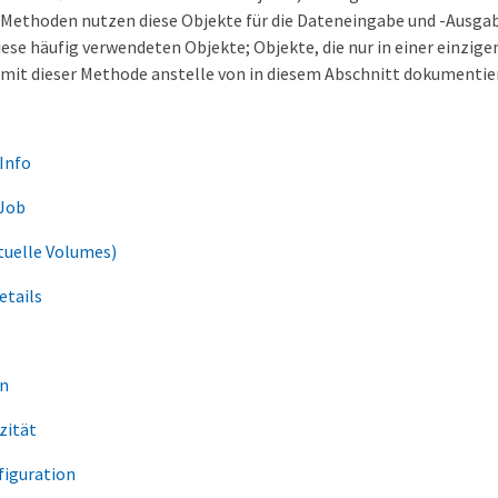
I-Methoden nutzen diese Objekte für die Dateneingabe und -Ausgab
ese häufig verwendeten Objekte; Objekte, die nur in einer einzi
mit dieser Methode anstelle von in diesem Abschnitt dokumentier
Info
Job
tuelle Volumes)
etails
in
zität
figuration