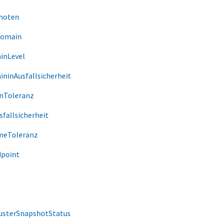
noten
Domain
inLevel
ninAusfallsicherheit
nToleranz
fallsicherheit
meToleranz
dpoint
usterSnapshotStatus