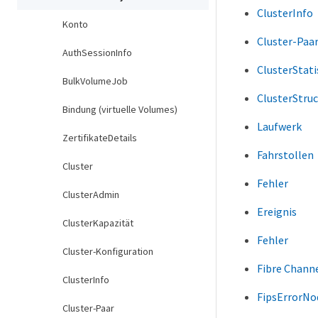
ClusterInfo
Konto
Cluster-Paa
AuthSessionInfo
ClusterStati
BulkVolumeJob
ClusterStru
Bindung (virtuelle Volumes)
Laufwerk
ZertifikateDetails
Fahrstollen
Cluster
Fehler
ClusterAdmin
Ereignis
ClusterKapazität
Fehler
Cluster-Konfiguration
Fibre Chann
ClusterInfo
FipsErrorN
Cluster-Paar