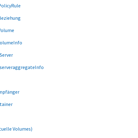
PolicyRule
Beziehung
Volume
VolumeInfo
Server
serveraggregateInfo
mpfänger
tainer
tuelle Volumes)