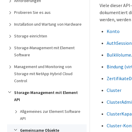
Anforderungen
Viele dieser AP
dokumentiert di
Probieren Sie es aus
werden, werden 
Installation und Wartung von Hardware
Konto
Storage einrichten
AuthSession
Storage-Management mit Element
BulkVolume
Software
Bindung (vir
Management und Monitoring von
Storage mit NetApp Hybrid Cloud
ZertifikateD
Control
Cluster
Storage-Management mit Element
API
ClusterAdm
Allgemeines zur Element Software
ClusterKapa
API
Cluster-Kon
Gemeinsame Objekte