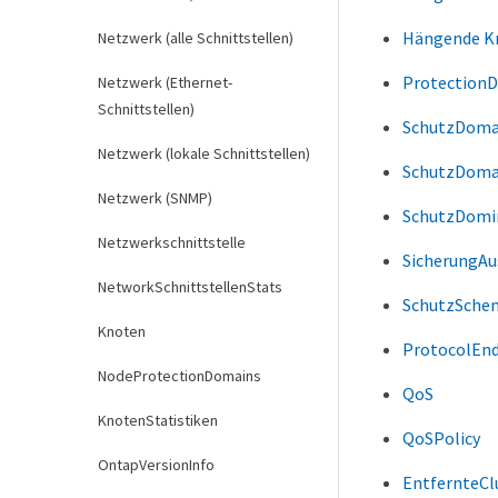
Hängende K
Netzwerk (alle Schnittstellen)
Protection
Netzwerk (Ethernet-
Schnittstellen)
SchutzDoma
Netzwerk (lokale Schnittstellen)
SchutzDomai
Netzwerk (SNMP)
SchutzDomi
Netzwerkschnittstelle
SicherungAus
NetworkSchnittstellenStats
SchutzSche
Knoten
ProtocolEn
NodeProtectionDomains
QoS
KnotenStatistiken
QoSPolicy
OntapVersionInfo
EntfernteCl