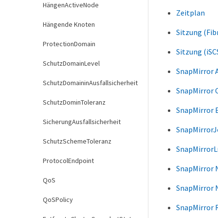
HängenActiveNode
Zeitplan
Hängende Knoten
Sitzung (Fib
ProtectionDomain
Sitzung (iSC
SchutzDomainLevel
SnapMirror 
SchutzDomaininAusfallsicherheit
SnapMirror C
SchutzDominToleranz
SnapMirror 
SicherungAusfallsicherheit
SnapMirrorJ
SchutzSchemeToleranz
SnapMirrorL
ProtocolEndpoint
SnapMirror 
QoS
SnapMirror 
QoSPolicy
SnapMirror R