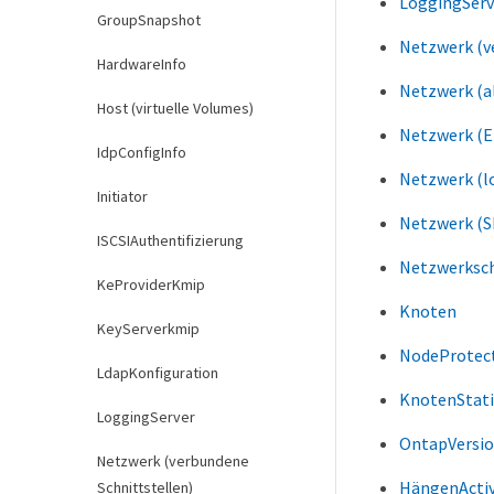
LoggingServ
GroupSnapshot
Netzwerk (v
HardwareInfo
Netzwerk (al
Host (virtuelle Volumes)
Netzwerk (E
IdpConfigInfo
Netzwerk (lo
Initiator
Netzwerk (
ISCSIAuthentifizierung
Netzwerksch
KeProviderKmip
Knoten
KeyServerkmip
NodeProtec
LdapKonfiguration
KnotenStati
LoggingServer
OntapVersio
Netzwerk (verbundene
HängenActi
Schnittstellen)