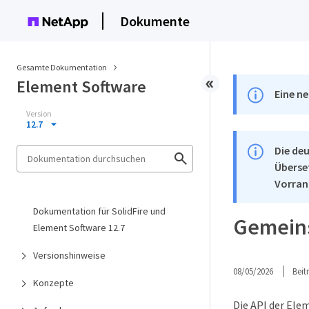
Dokumente
Gesamte Dokumentation
Element Software
Eine ne
Version
12.7
Die deu
Überse
Vorran
Dokumentation für SolidFire und
Gemein
Element Software 12.7
Versionshinweise
08/05/2026
Bei
Konzepte
Die API der Ele