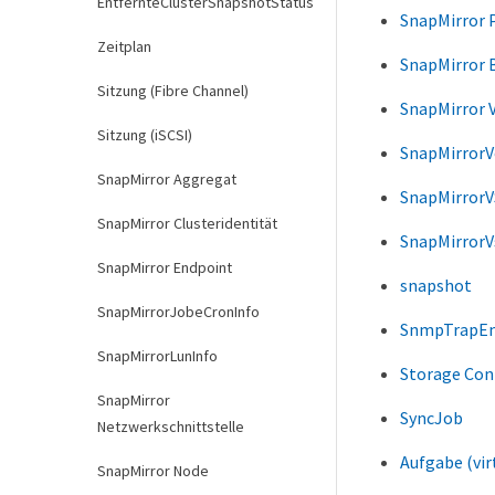
EntfernteClusterSnapshotStatus
SnapMirror 
Zeitplan
SnapMirror 
Sitzung (Fibre Channel)
SnapMirror 
Sitzung (iSCSI)
SnapMirror
SnapMirror Aggregat
SnapMirrorV
SnapMirror Clusteridentität
SnapMirrorV
SnapMirror Endpoint
snapshot
SnapMirrorJobeCronInfo
SnmpTrapE
SnapMirrorLunInfo
Storage Con
SnapMirror
SyncJob
Netzwerkschnittstelle
Aufgabe (vir
SnapMirror Node