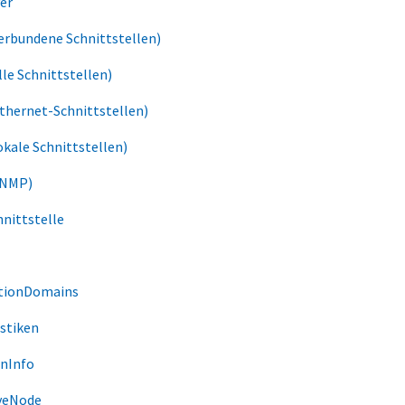
er
erbundene Schnittstellen)
le Schnittstellen)
thernet-Schnittstellen)
kale Schnittstellen)
SNMP)
nittstelle
tionDomains
stiken
nInfo
veNode