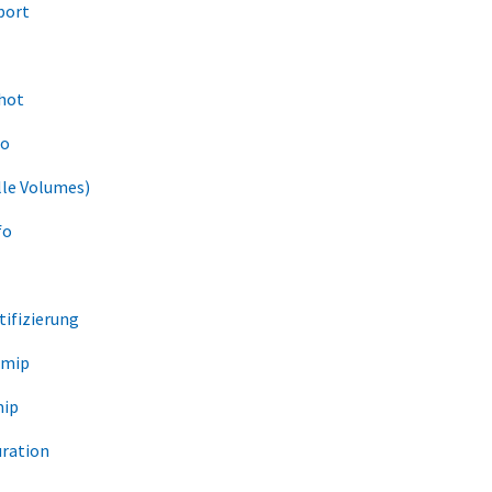
port
hot
fo
lle Volumes)
fo
tifizierung
Kmip
mip
ration