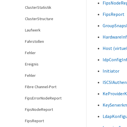
FipsNodeRe
ClusterStatistik
FipsReport
ClusterStructure
GroupSnaps
Laufwerk
HardwareIn
Fahrstollen
Host (virtue
Fehler
IdpConfigIn
Ereignis
Initiator
Fehler
ISCSIAuthen
Fibre Channel-Port
KeProvider
FipsErrorNodeReport
KeyServerk
FipsNodeReport
LdapKonfigu
FipsReport