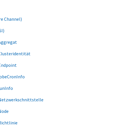
re Channel)
SI)
Aggregat
lusteridentität
Endpoint
obeCronInfo
unInfo
Netzwerkschnittstelle
Node
ichtlinie