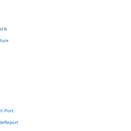
r
stik
cture
el-Port
odeReport