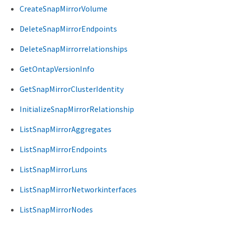
CreateSnapMirrorVolume
DeleteSnapMirrorEndpoints
DeleteSnapMirrorrelationships
GetOntapVersionInfo
GetSnapMirrorClusterIdentity
InitializeSnapMirrorRelationship
ListSnapMirrorAggregates
ListSnapMirrorEndpoints
ListSnapMirrorLuns
ListSnapMirrorNetworkinterfaces
ListSnapMirrorNodes