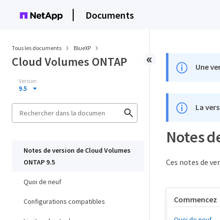
Documents
Tous les documents
BlueXP
Cloud Volumes ONTAP
Une ver
Version
9.5
La vers
Notes d
Notes de version de Cloud Volumes
Ces notes de ver
ONTAP 9.5
Quoi de neuf
Commencez
Configurations compatibles
Quoi de neuf