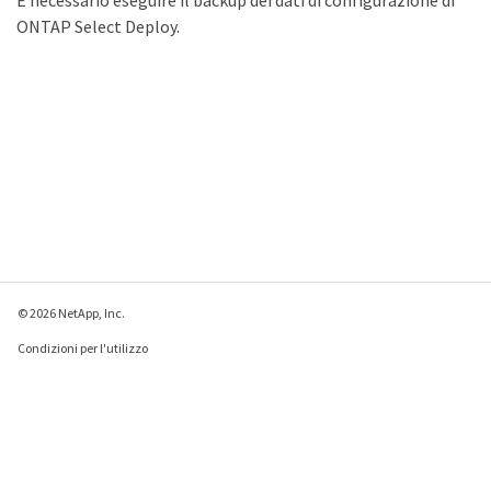
È necessario eseguire il backup dei dati di configurazione di
ONTAP Select Deploy.
© 2026 NetApp, Inc.
Condizioni per l'utilizzo
Direttiva sulla privacy
Direttiva sui cookie
Impostazioni cookie