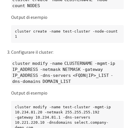
count NODES
Output di esempio
cluster create -name test-cluster -node-count 
1
Configurare il cluster:
cluster modify -name CLUSTERNAME -mgmt-ip
IP_ADDRESS -netmask NETMASK -gateway
IP_ADDRESS -dns-servers <FQDN|IP>_LIST -
dns-domains DOMAIN_LIST
Output di esempio
cluster modify -name test-cluster -mgmt-ip 
10.234.81.20 -netmask 255.255.255.192

-gateway 10.234.81.1 -dns-servers 
10.221.220.10 -dnsdomains select.company-
demo.com