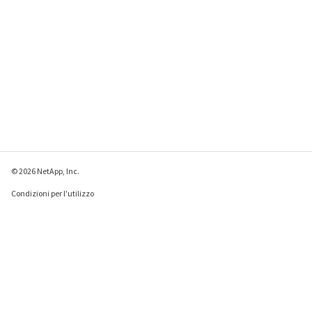
© 2026 NetApp, Inc.
Condizioni per l'utilizzo
Direttiva sulla privacy
Direttiva sui cookie
Impostazioni cookie
Invia feedback su questa pagina