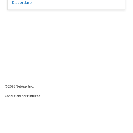
Discordare
© 2026 NetApp, Inc.
Condizioni per l'utilizzo
Direttiva sulla privacy
Direttiva sui cookie
Impostazioni cookie