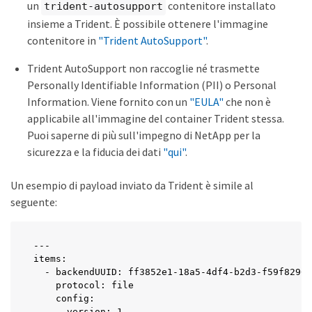
un
contenitore installato
trident-autosupport
insieme a Trident. È possibile ottenere l'immagine
contenitore in
"Trident AutoSupport"
.
Trident AutoSupport non raccoglie né trasmette
Personally Identifiable Information (PII) o Personal
Information. Viene fornito con un
"EULA"
che non è
applicabile all'immagine del container Trident stessa.
Puoi saperne di più sull'impegno di NetApp per la
sicurezza e la fiducia dei dati
"qui"
.
Un esempio di payload inviato da Trident è simile al
seguente:
---

items:

  - backendUUID: ff3852e1-18a5-4df4-b2d3-f59f82962
    protocol: file

    config:

      version: 1
