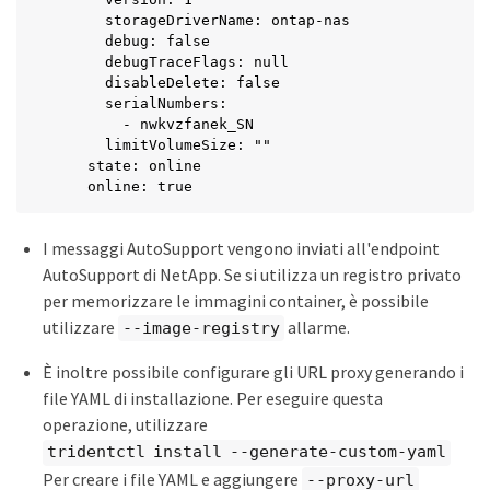
      storageDriverName: ontap-nas

      debug: false

      debugTraceFlags: null

      disableDelete: false

      serialNumbers:

        - nwkvzfanek_SN

      limitVolumeSize: ""

    state: online

    online: true
I messaggi AutoSupport vengono inviati all'endpoint
AutoSupport di NetApp. Se si utilizza un registro privato
per memorizzare le immagini container, è possibile
utilizzare
allarme.
--image-registry
È inoltre possibile configurare gli URL proxy generando i
file YAML di installazione. Per eseguire questa
operazione, utilizzare
tridentctl install --generate-custom-yaml
Per creare i file YAML e aggiungere
--proxy-url