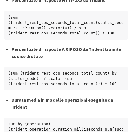
Percentuale di risposte HTTP 2XX da Trident
(sum 
(trident_rest_ops_seconds_total_count{status_code
=~"2.."} OR on() vector(0)) / sum 
(trident_rest_ops_seconds_total_count)) * 100
Percentuale di risposte A RIPOSO da Trident tramite
codice di stato
(sum (trident_rest_ops_seconds_total_count) by 
(status_code)  / scalar (sum 
(trident_rest_ops_seconds_total_count))) * 100
Durata media in ms delle operazioni eseguite da
Trident
sum by (operation) 
(trident_operation_duration_milliseconds_sum{succ