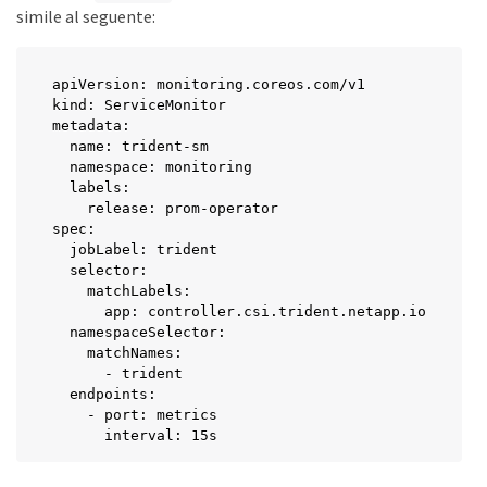
simile al seguente:
apiVersion: monitoring.coreos.com/v1

kind: ServiceMonitor

metadata:

  name: trident-sm

  namespace: monitoring

  labels:

    release: prom-operator

spec:

  jobLabel: trident

  selector:

    matchLabels:

      app: controller.csi.trident.netapp.io

  namespaceSelector:

    matchNames:

      - trident

  endpoints:

    - port: metrics

      interval: 15s