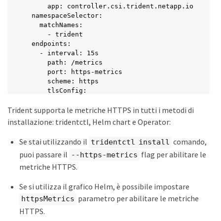
      app: controller.csi.trident.netapp.io

  namespaceSelector:

    matchNames:

      - trident

  endpoints:

    - interval: 15s

      path: /metrics

      port: https-metrics

      scheme: https

      tlsConfig:

        ca:

Trident supporta le metriche HTTPS in tutti i metodi di
          secret:

            key: caCert

installazione: tridentctl, Helm chart e Operator:
            name: trident-csi

        cert:

Se stai utilizzando il
comando,
tridentctl install
          secret:

puoi passare il
flag per abilitare le
--https-metrics
            key: clientCert

            name: trident-csi

metriche HTTPS.
        keySecret:

          key: clientKey

Se si utilizza il grafico Helm, è possibile impostare
          name: trident-csi

parametro per abilitare le metriche
httpsMetrics
        serverName: trident-csi
HTTPS.