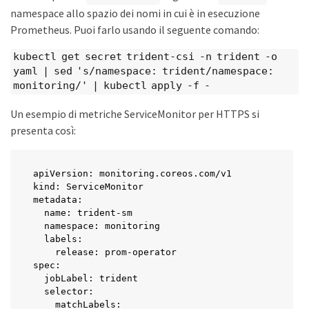
namespace allo spazio dei nomi in cui è in esecuzione
Prometheus. Puoi farlo usando il seguente comando:
kubectl get secret trident-csi -n trident -o
yaml | sed 's/namespace: trident/namespace:
monitoring/' | kubectl apply -f -
Un esempio di metriche ServiceMonitor per HTTPS si
presenta così:
apiVersion: monitoring.coreos.com/v1

kind: ServiceMonitor

metadata:

  name: trident-sm

  namespace: monitoring

  labels:

    release: prom-operator

spec:

  jobLabel: trident

  selector:

    matchLabels:
