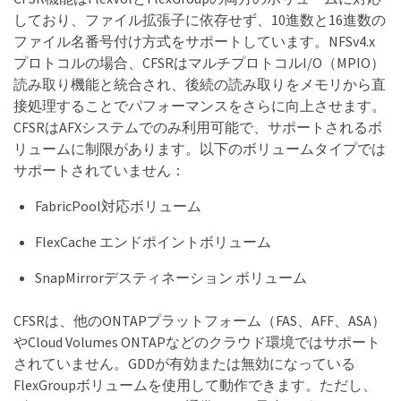
しており、ファイル拡張子に依存せず、10進数と16進数の
ファイル名番号付け方式をサポートしています。NFSv4.x
プロトコルの場合、CFSRはマルチプロトコルI/O（MPIO）
読み取り機能と統合され、後続の読み取りをメモリから直
接処理することでパフォーマンスをさらに向上させます。
CFSRはAFXシステムでのみ利用可能で、サポートされるボ
リュームに制限があります。以下のボリュームタイプでは
サポートされていません：
FabricPool対応ボリューム
FlexCache エンドポイントボリューム
SnapMirrorデスティネーション ボリューム
CFSRは、他のONTAPプラットフォーム（FAS、AFF、ASA）
やCloud Volumes ONTAPなどのクラウド環境ではサポート
されていません。GDDが有効または無効になっている
FlexGroupボリュームを使用して動作できます。ただし、