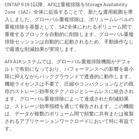
ONTAP 9.19.1以降、AFXは重複排除をStorage Availability
Zone（SAZ）全体に拡張することで、新たな運用範囲を導
入しました。グローバル重複排除は、ボリュームレベルの
重複排除を基盤として、SAZ全体にわたるボリューム間で
重複するブロックを自動的に削除します。グローバル重複
排除セッションは自動的に起動されるため、手動操作なし
で最適な削減効果が実現します。
AFX A1Kシステムでは、グローバル重複排除機能がデフォ
ルトで有効になっており、パフォーマンスへの影響を最小
限に抑えながらバックグラウンドで透過的に動作します。
機能ライセンスは不要で、圧縮やコンパクションなどの既
存のストレージ効率化テクノロジとシームレスに統合され
ます。グローバル重複排除によって達成された削減効果
は、ストレージ効率指標を通じて報告されます。この機能
は、データが複数のボリューム間で頻繁に共有または複製
されるアプリケーションワークロードにおいて特に有益で
す。