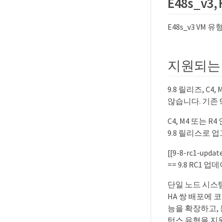
E48s_v3
E48s_v3 VM 유
지원되는 E
9.8 릴리즈, C4
않습니다. 기존 
C4, M4 또는 
9.8 릴리스로 
[[9-8-rc1-updat
== 9.8 RC1 업
단일 노드 시스템과
HA 쌍 배포에 
능을 확장하고,
턴스 유형을 지