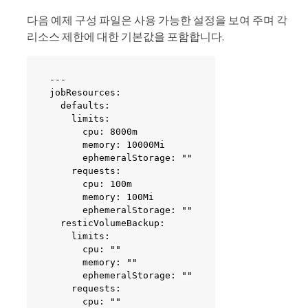
다음 예제 구성 파일은 사용 가능한 설정을 보여 주며 각
리소스 제한에 대한 기본값을 포함합니다.
---

jobResources:

  defaults:

    limits:

      cpu: 8000m

      memory: 10000Mi

      ephemeralStorage: ""

    requests:

      cpu: 100m

      memory: 100Mi

      ephemeralStorage: ""

  resticVolumeBackup:

    limits:

      cpu: ""

      memory: ""

      ephemeralStorage: ""

    requests:

      cpu: ""
