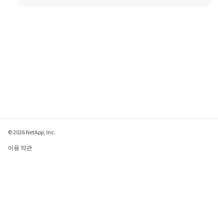
© 2026 NetApp, Inc.
이용 약관
개인 정보 보호 정책
쿠키 정책
쿠키 설정
이 페이지에 대한 피드백 보내기