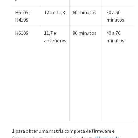
H610S e
12.x e 11,8
60 minutos
30 a 60
H410S
minutos
H610S
11,7 e
90 minutos
40 a 70
anteriores
minutos
1 para obter uma matriz completa de firmware e