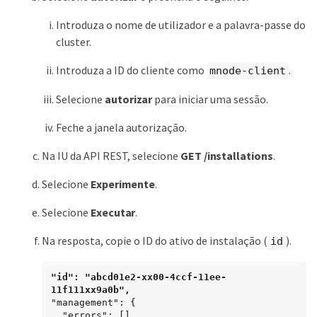
Introduza o nome de utilizador e a palavra-passe do
cluster.
Introduza a ID do cliente como
.
mnode-client
Selecione
autorizar
para iniciar uma sessão.
Feche a janela autorização.
Na IU da API REST, selecione
GET /installations
.
Selecione
Experimente
.
Selecione
Executar
.
Na resposta, copie o ID do ativo de instalação (
).
id
"id": "abcd01e2-xx00-4ccf-11ee-
11f111xx9a0b",
"management": {

  "errors": [],
