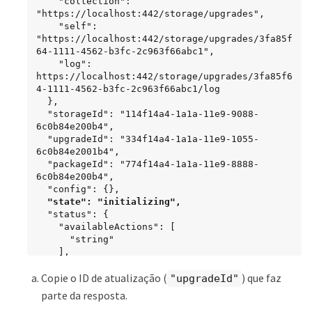
    "collection": 
"https://localhost:442/storage/upgrades",

    "self": 
"https://localhost:442/storage/upgrades/3fa85f
64-1111-4562-b3fc-2c963f66abc1",

    "log": 
https://localhost:442/storage/upgrades/3fa85f6
4-1111-4562-b3fc-2c963f66abc1/log

  },

  "storageId": "114f14a4-1a1a-11e9-9088-
6c0b84e200b4",

  "upgradeId": "334f14a4-1a1a-11e9-1055-
6c0b84e2001b4",

  "packageId": "774f14a4-1a1a-11e9-8888-
6c0b84e200b4",

  "config": {},

"state": "initializing",
  "status": {

    "availableActions": [

      "string"

    ],

    "message": "string",

Copie o ID de atualização (
) que faz
    "nodeDetails": [

"upgradeId"
      {

parte da resposta.
        "message": "string",
