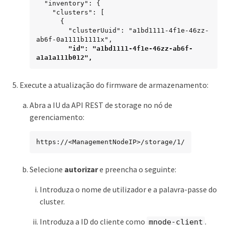
  "inventory": {

    "clusters": [

      {

        "clusterUuid": "a1bd1111-4f1e-46zz-
ab6f-0a1111b1111x",

"id": "a1bd1111-4f1e-46zz-ab6f-
a1a1a111b012",
Execute a atualização do firmware de armazenamento:
Abra a IU da API REST de storage no nó de
gerenciamento:
https://<ManagementNodeIP>/storage/1/
Selecione
autorizar
e preencha o seguinte:
Introduza o nome de utilizador e a palavra-passe do
cluster.
Introduza a ID do cliente como
.
mnode-client