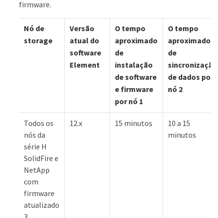
firmware.
Nó de
Versão
O tempo
O tempo
storage
atual do
aproximado
aproximado
software
de
de
Element
instalação
sincronização
de software
de dados por
e firmware
nó 2
por nó 1
Todos os
12.x
15 minutos
10 a 15
nós da
minutos
série H
SolidFire e
NetApp
com
firmware
atualizado
3