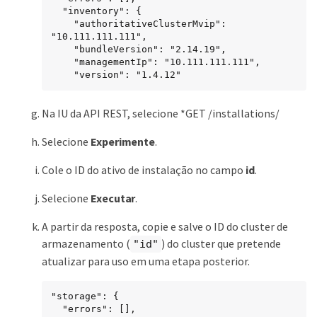
  "inventory": {

    "authoritativeClusterMvip": 
"10.111.111.111",

    "bundleVersion": "2.14.19",

    "managementIp": "10.111.111.111",

    "version": "1.4.12"
Na IU da API REST, selecione *GET /installations/
Selecione
Experimente
.
Cole o ID do ativo de instalação no campo
id
.
Selecione
Executar
.
A partir da resposta, copie e salve o ID do cluster de
armazenamento (
) do cluster que pretende
"id"
atualizar para uso em uma etapa posterior.
"storage": {

  "errors": [],
