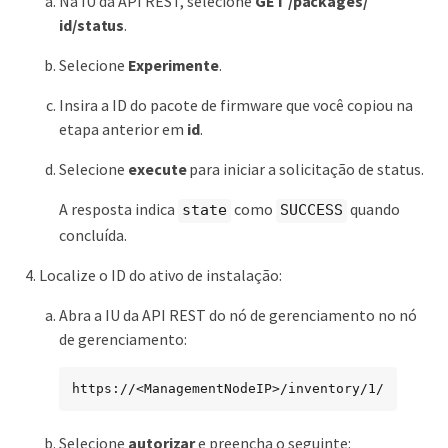
Na IU da API REST, selecione
GET​ /packages​/​
id/status
.
Selecione
Experimente
.
Insira a ID do pacote de firmware que você copiou na
etapa anterior em
id
.
Selecione
execute
para iniciar a solicitação de status.
A resposta indica
como
quando
state
SUCCESS
concluída.
Localize o ID do ativo de instalação:
Abra a IU da API REST do nó de gerenciamento no nó
de gerenciamento:
https://<ManagementNodeIP>/inventory/1/
Selecione
autorizar
e preencha o seguinte: