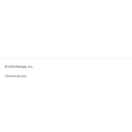
© 2026 NetApp, Inc.
Termos de uso
Política de privacidade
Política de cookies
Configurações de
cookies
Enviar comentários sobre esta página