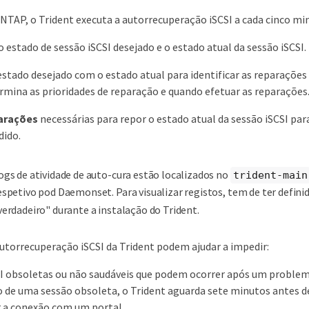
NTAP, o Trident executa a autorrecuperação iSCSI a cada cinco mi
o estado de sessão iSCSI desejado e o estado atual da sessão iSCSI.
estado desejado com o estado atual para identificar as reparações
rmina as prioridades de reparação e quando efetuar as reparações
arações
necessárias para repor o estado atual da sessão iSCSI par
dido.
ogs de atividade de auto-cura estão localizados no
trident-main
espetivo pod Daemonset. Para visualizar registos, tem de ter defini
verdadeiro" durante a instalação do Trident.
autorrecuperação iSCSI da Trident podem ajudar a impedir:
I obsoletas ou não saudáveis que podem ocorrer após um problem
o de uma sessão obsoleta, o Trident aguarda sete minutos antes de
r a conexão com um portal.