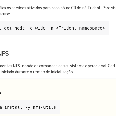
fica os serviços ativados para cada nó no CR do nó Trident. Para vis
ecute:
l get node -o wide -n <Trident namespace>
NFS
amentas NFS usando os comandos do seu sistema operacional. Certi
 iniciado durante o tempo de inicialização.
S
m install -y nfs-utils