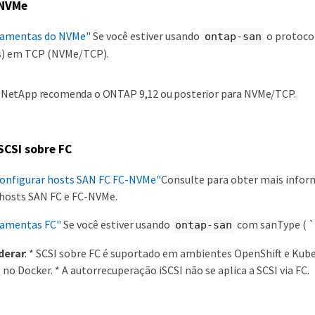
 NVMe
rramentas do NVMe"
Se você estiver usando
o protoco
ontap-san
) em TCP (NVMe/TCP).
 NetApp recomenda o ONTAP 9,12 ou posterior para NVMe/TCP.
SCSI sobre FC
configurar hosts SAN FC FC-NVMe"
Consulte para obter mais info
 hosts SAN FC e FC-NVMe.
rramentas FC"
Se você estiver usando
com sanType ( `
ontap-san
derar
: * SCSI sobre FC é suportado em ambientes OpenShift e KubeV
no Docker. * A autorrecuperação iSCSI não se aplica a SCSI via FC.