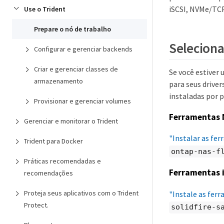
iSCSI, NVMe/TCP
Use o Trident
Prepare o nó de trabalho
Seleciona
Configurar e gerenciar backends
Criar e gerenciar classes de
Se você estiver
armazenamento
para seus drive
instaladas por 
Provisionar e gerenciar volumes
Ferramentas 
Gerenciar e monitorar o Trident
"Instalar as fe
Trident para Docker
ontap-nas-f
Práticas recomendadas e
Ferramentas 
recomendações
Proteja seus aplicativos com o Trident
"Instale as fer
Protect.
solidfire-s