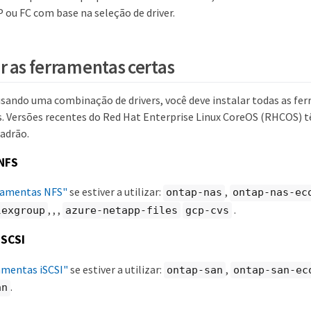
 ou FC com base na seleção de driver.
r as ferramentas certas
 usando uma combinação de drivers, você deve instalar todas as fe
rs. Versões recentes do Red Hat Enterprise Linux CoreOS (RHCOS) 
padrão.
NFS
rramentas NFS"
se estiver a utilizar:
,
ontap-nas
ontap-nas-ec
, , ,
.
lexgroup
azure-netapp-files
gcp-cvs
iSCSI
ramentas iSCSI"
se estiver a utilizar:
,
ontap-san
ontap-san-ec
.
an