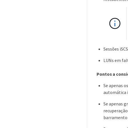
Sessões iSCS
LUNs em fal
Pontos a consid
Se apenas os
automática i
Se apenas gr
recuperação 
barramento 