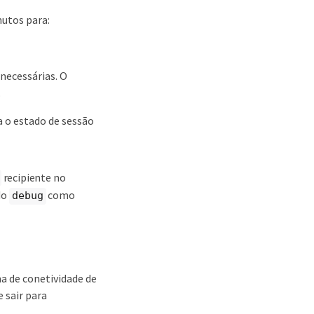
nutos para:
 necessárias. O
.
a o estado de sessão
recipiente no
do
como
debug
a de conetividade de
 sair para