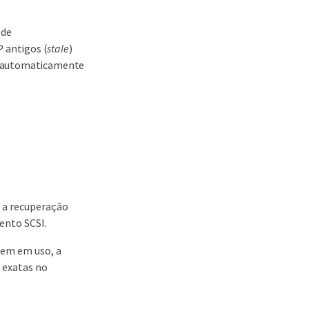
 de
 antigos (
stale
)
er automaticamente
, a recuperação
ento SCSI.
rem em uso, a
 exatas no