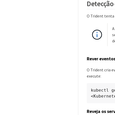
Detecção 
O Trident tenta
A
s
d
Rever evento
O Trident cria e
execute:
kubectl g
<Kubernet
Reveja os ser