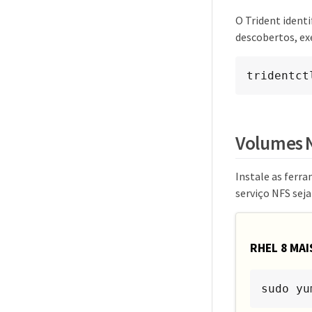
O Trident identi
descobertos, ex
tridentct
Volumes 
Instale as ferr
serviço NFS seja
RHEL 8 MAI
sudo yu