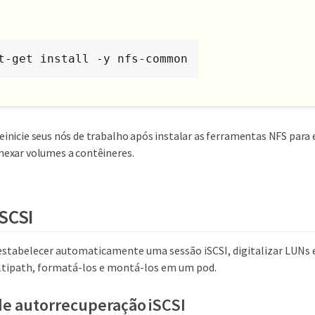
t-get install -y nfs-common
einicie seus nós de trabalho após instalar as ferramentas NFS para e
nexar volumes a contêineres.
SCSI
estabelecer automaticamente uma sessão iSCSI, digitalizar LUNs 
ltipath, formatá-los e montá-los em um pod.
de autorrecuperação iSCSI