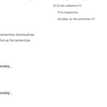
SCSI em volumes FC
Pré-requisitos
Instalar as ferramentas FC
rramentas necessárias
têm as ferramentas
,
onomy
,
onomy