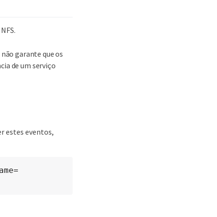
 NFS.
s não garante que os
cia de um serviço
er estes eventos,
ame=