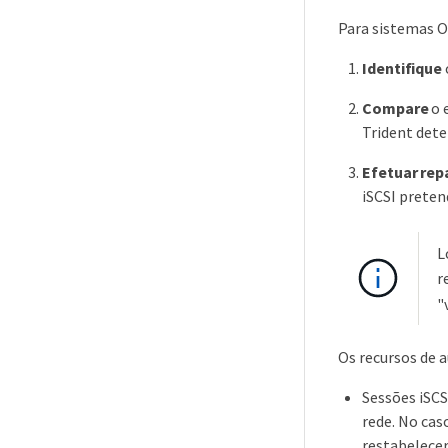
Para sistemas O
Identifique
Compare
o 
Trident dete
Efetuar rep
iSCSI preten
L
r
"
Os recursos de 
Sessões iSCS
rede. No cas
restabelece