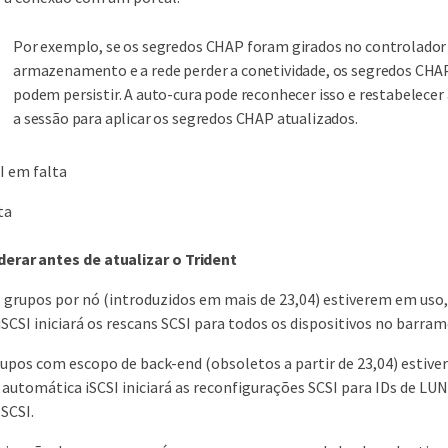
Por exemplo, se os segredos CHAP foram girados no controlador
armazenamento e a rede perder a conetividade, os segredos CHAP
podem persistir. A auto-cura pode reconhecer isso e restabelec
a sessão para aplicar os segredos CHAP atualizados.
I em falta
ta
erar antes de atualizar o Trident
 grupos por nó (introduzidos em mais de 23,04) estiverem em uso
SCSI iniciará os rescans SCSI para todos os dispositivos no barram
upos com escopo de back-end (obsoletos a partir de 23,04) estive
automática iSCSI iniciará as reconfigurações SCSI para IDs de LUN
SCSI.