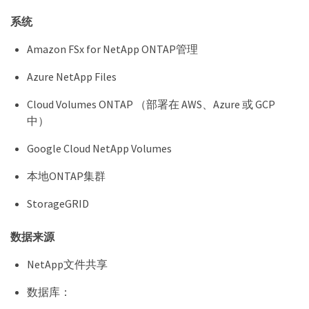
系统
Amazon FSx for NetApp ONTAP管理
Azure NetApp Files
Cloud Volumes ONTAP （部署在 AWS、Azure 或 GCP
中）
Google Cloud NetApp Volumes
本地ONTAP集群
StorageGRID
数据来源
NetApp文件共享
数据库：