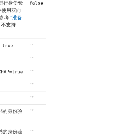
SI 进行身份验
false
配置并使用双向
。参考
"准备
。
不支持
""
=true
""
""
CHAP=true
""
e
""
e
证书的身份验
""
证书的身份验
""