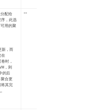
须分配给
""
驱动程序，此选
何可用的聚
，
行更新，而
您在
配置卷时，
VM，则
t中的后
将聚合更
者将其完
机。