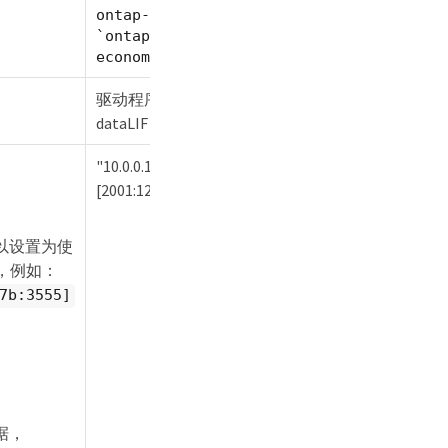
ontap-san`或者
`ontap-san-
economy
驱动程序名称 + "_" +
dataLIF
"10.0.0.1", "
[2001:1234:abcd::fefe]"
则可以设置为使
义，例如：
7b:3555]
阅
凭据，