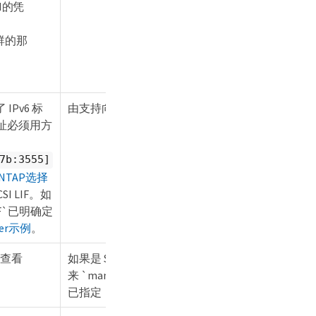
VM的凭
集群的那
IPv6 标
由支持向量机导出
 地址必须用方
7b:3555]
ONTAP选择
I LIF。如
F`已明确定
ter示例
。
*查看
如果是 SVM 则推导而
来 `managementLIF`
已指定