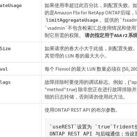
如果使用率超过此百分比，则配置失败。
ateUsage
的是Amazon FSx for NetApp ONTAP后
。提供的 `fsxadm
limitAggregateUsage
`vsadmin`不包含检索汇总使用情况和使用Tr
制它所需的权限。
请勿指定用于ASA r2 系
如果请求的卷大小大于此值，则配置失败
Size
其管理的 LUN 卷的最大大小。
每个 Flexvol 的最大 LUN 数量必须在 [50, 2
vol
故障排除时要使用的调试标志。例如，{"api":f
lags
"method":true} 除非您正在进行故障排
细的日志转储，否则请勿使用此方法。
使用ONTAP REST API 的布尔参数。
`useREST`设置为 `true`Triden
ONTAP REST API 与后端通信；当设