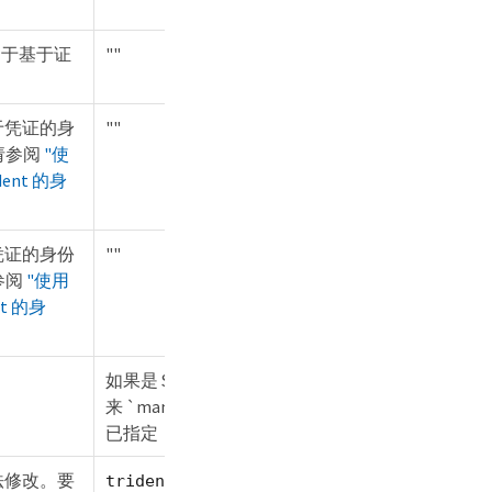
。用于基于证
""
于凭证的身
""
，请参阅
"使
dent 的身
凭证的身份
""
请参阅
"使用
nt 的身
如果是 SVM 则推导而
来 `managementLIF`
已指定
法修改。要
trident