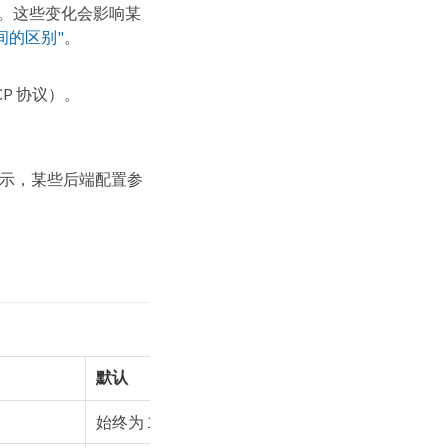
不同。这些变化会影响某
之间的区别"
。
TCP 协议）。
如下表所示，某些后端配置参
默认
始终为 1