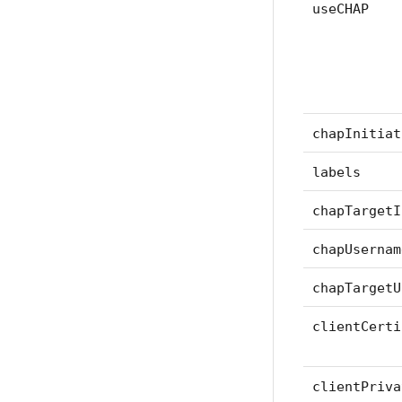
useCHAP
chapInitiat
labels
chapTargetI
chapUsernam
chapTargetU
clientCerti
clientPriva