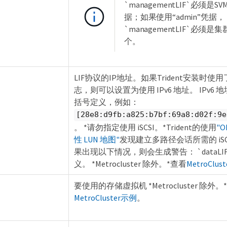
`managementLIF`必须是S
据；如果使用“admin”凭据，
`managementLIF`必须是
个。
LIF协议的IP地址。如果Trident安装时使用了 
志，则可以设置为使用 IPv6 地址。 IPv6
括号定义，例如：
[28e8:d9fb:a825:b7bf:69a8:d02f:9e
。 *请勿指定使用 iSCSI。*Trident的使用
"
性 LUN 地图"
发现建立多路径会话所需的 iSCS
果出现以下情况，则会生成警告： `dataLI
义。 *Metrocluster 除外。*查看
MetroClus
要使用的存储虚拟机 *Metrocluster 除外。
MetroCluster示例
。