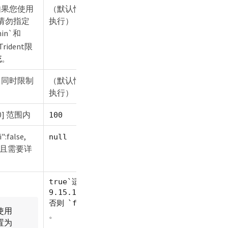
如果您使用
（默认情况下不强制
端，请勿指定
执行）
in`和
ident限
统
。
。同时限制
（默认情况下不强制
执行）
00] 范围内
100
alse,
null
除并且需要详
true`适用于ONTAP
9.15.1 或更高版本，
否则 `false
t使用
。
置为 