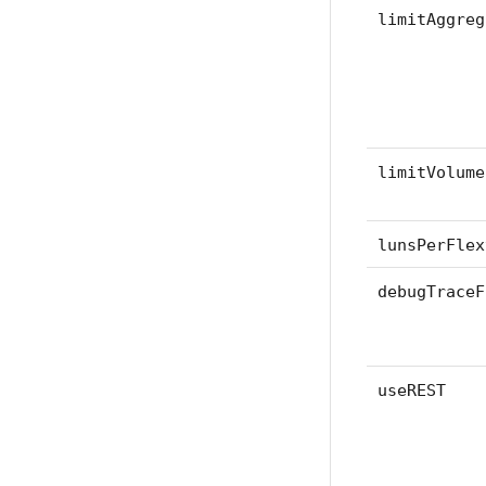
limitAggreg
limitVolume
lunsPerFlex
debugTraceF
useREST