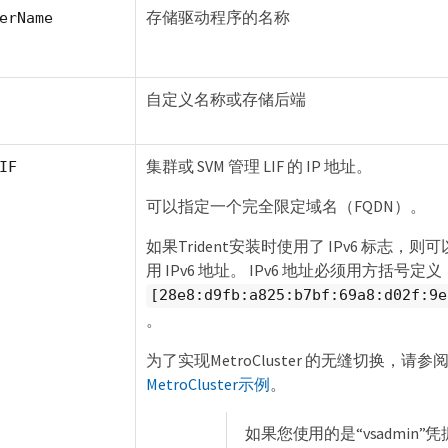
存储驱动程序的名称
erName
自定义名称或存储后端
集群或 SVM 管理 LIF 的 IP 地址。
IF
可以指定一个完全限定域名（FQDN）。
如果Trident安装时使用了 IPv6 标志，
用 IPv6 地址。 IPv6 地址必须用方括号定
[28e8:d9fb:a825:b7bf:69a8:d02f:9e
。
为了实现MetroCluster 的无缝切换，请参
MetroCluster示例
。
如果您使用的是“vsadmin”