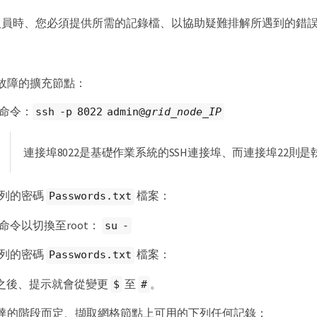
人員時、您必須提供所需的記錄檔、以協助疑難排解所遇到的錯
故障的擴充節點：
命令：
ssh -p 8022 admin@
grid_node_IP
連接埠8022是基礎作業系統的SSH連接埠、而連接埠22則是執行St
列的密碼
檔案：
Passwords.txt
命令以切換至root：
su -
列的密碼
檔案：
Passwords.txt
入之後、提示就會從變更
至
。
$
#
達的階段而定、擷取網格節點上可用的下列任何記錄：