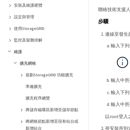
安裝及維護硬體
聯絡技術支援
設定與管理
步驟
使用StorageGRID
連線至發生
監控及疑難排解
輸入下列
維護
擴充網格
規劃StorageGRID 功能擴充
輸入中所
準備擴充
輸入下列
擴充程序總覽
輸入中所
將儲存磁碟區新增至儲存節點
以root登
將網格節點新增至現有站台或
視安裝所到
新增站台