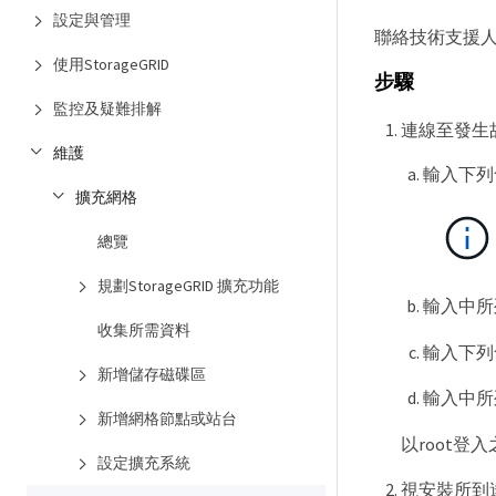
設定與管理
聯絡技術支援
使用StorageGRID
步驟
監控及疑難排解
連線至發生
維護
輸入下列
擴充網格
總覽
規劃StorageGRID 擴充功能
輸入中所
收集所需資料
輸入下列
新增儲存磁碟區
輸入中所
新增網格節點或站台
以root登
設定擴充系統
視安裝所到