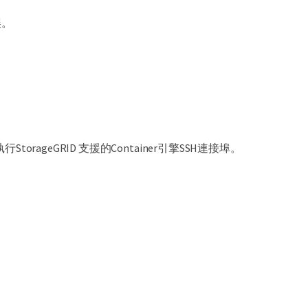
誤。
rageGRID 支援的Container引擎SSH連接埠。