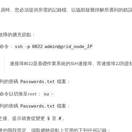
人員時、您必須提供所需的記錄檔、以協助疑難排解所遇到的錯
故障的擴充節點：
命令：
ssh -p 8022 admin@
grid_node_IP
連接埠8022是基礎作業系統的SSH連接埠、而連接埠22則是執行Sto
列的密碼
檔案：
Passwords.txt
命令以切換至root：
su -
列的密碼
檔案：
Passwords.txt
入之後、提示就會從變更
至
。
$
#
達的階段而定、擷取網格節點上可用的下列任何記錄：