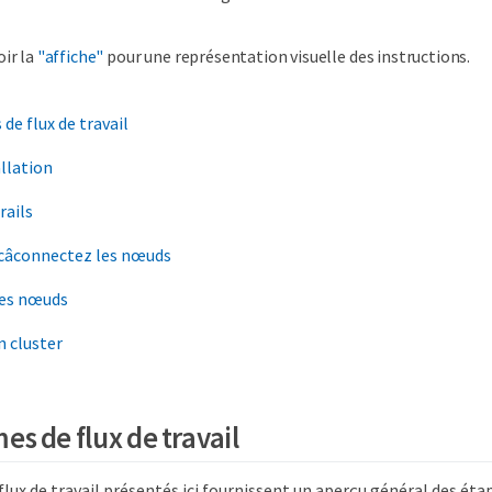
oir la
"affiche"
pour une représentation visuelle des instructions.
e flux de travail
allation
rails
 câconnectez les nœuds
les nœuds
n cluster
s de flux de travail
lux de travail présentés ici fournissent un aperçu général des étap