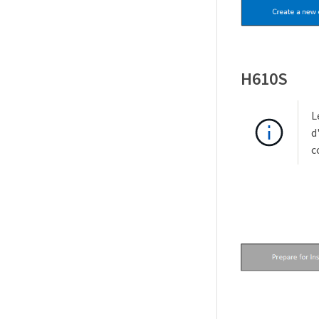
H610S
L
d
c