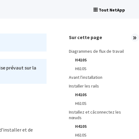
Tout NetApp
Sur cette page
Diagrammes de flux de travail
H410S
se prévaut sur la
H610S
Avant l'installation
Installer les rails
H410S
H610S
Installez et câconnectez les
nœuds
H410S
'installer et de
H610S