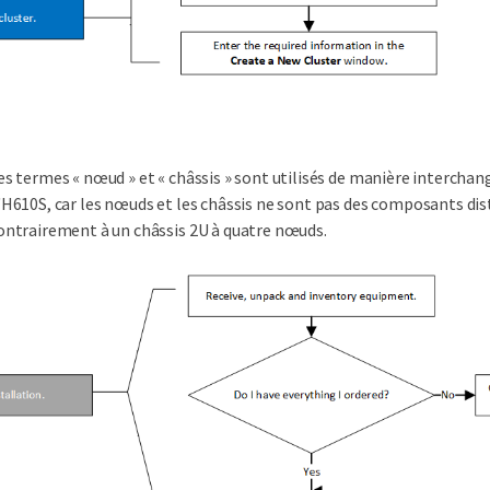
es termes « nœud » et « châssis » sont utilisés de manière interchan
'H610S, car les nœuds et les châssis ne sont pas des composants dis
ontrairement à un châssis 2U à quatre nœuds.