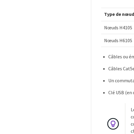
Type de nœu
Nœuds H410S
Nœuds H610S
Câbles ou é
Câbles Cat5e
Un commutate
Clé USB (en 
L
c
c
c