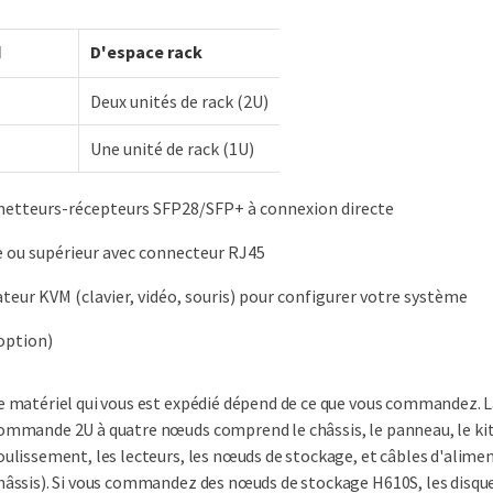
d
D'espace rack
Deux unités de rack (2U)
Une unité de rack (1U)
metteurs-récepteurs SFP28/SFP+ à connexion directe
 ou supérieur avec connecteur RJ45
ur KVM (clavier, vidéo, souris) pour configurer votre système
option)
e matériel qui vous est expédié dépend de ce que vous commandez. L
ommande 2U à quatre nœuds comprend le châssis, le panneau, le kit 
oulissement, les lecteurs, les nœuds de stockage, et câbles d'alime
hâssis). Si vous commandez des nœuds de stockage H610S, les disque