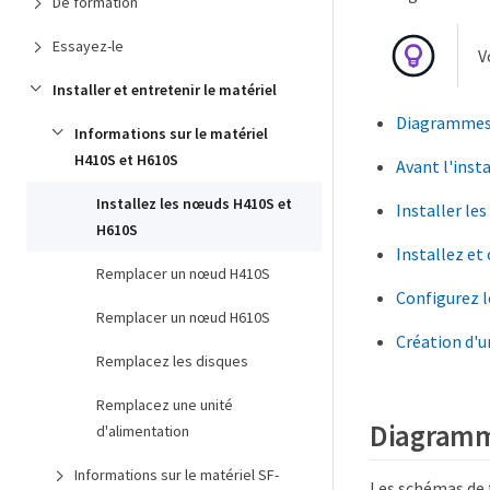
De formation
Essayez-le
V
Installer et entretenir le matériel
Diagrammes d
Informations sur le matériel
H410S et H610S
Avant l'inst
Installez les nœuds H410S et
Installer les 
H610S
Installez et
Remplacer un nœud H410S
Configurez 
Remplacer un nœud H610S
Création d'u
Remplacez les disques
Remplacez une unité
Diagramme
d'alimentation
Informations sur le matériel SF-
Les schémas de f