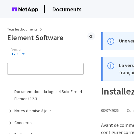
Documents
Tous les documents
Element Software
Une ver
Version
12.3
La vers
françai
Installe
Documentation du logiciel SolidFire et
Element 12.3
Notes de mise à jour
08/07/2026
Cont
Concepts
Avant de commenc
configurer corr